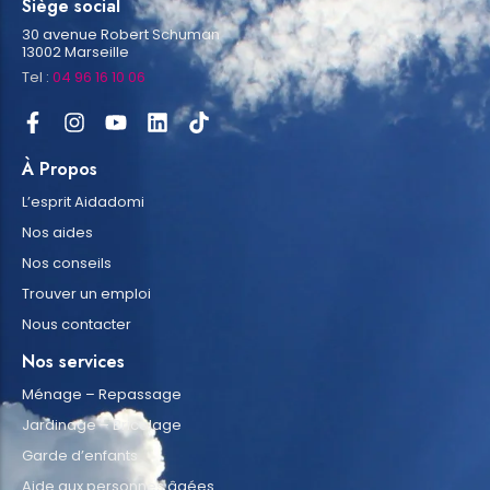
Siège social
30 avenue Robert Schuman
13002 Marseille
Tel :
04 96 16 10 06
À Propos
L’esprit Aidadomi
Nos aides
Nos conseils
Trouver un emploi
Nous contacter
Nos services
Ménage – Repassage
Jardinage – Bricolage
Garde d’enfants
Aide aux personnes âgées