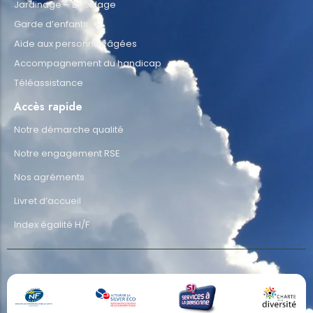
Jardinage – Bricolage
Garde d’enfants
Aide aux personnes âgées
Accompagnement du handicap
Téléassistance
Accès rapide
Notre démarche qualité
Notre engagement RSE
Nos agréments
Livret d’accueil
Index égalité H/F