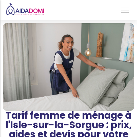
Ménage à domicile & Repassage
Garde d’enfants
Jardinage & Bricolage
Aide aux personnes âgées
Accompagnement du handicap
Téléassistance
Tarif femme de ménage à
l'Isle-sur-la-Sorgue : prix,
aides et devis pour votre