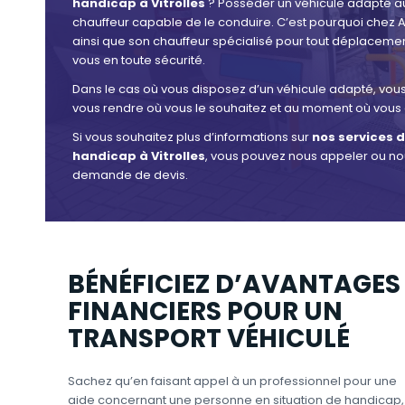
handicap à Vitrolles
? Posséder un véhicule adapté au 
chauffeur capable de le conduire. C’est pourquoi chez A
ainsi que son chauffeur spécialisé pour tout déplaceme
vous en toute sécurité.
Dans le cas où vous disposez d’un véhicule adapté, vous 
vous rendre où vous le souhaitez et au moment où vous 
Si vous souhaitez plus d’informations sur
nos services 
handicap à Vitrolles
, vous pouvez nous appeler ou nous
demande de devis.
BÉNÉFICIEZ D’AVANTAGES
FINANCIERS POUR UN
TRANSPORT VÉHICULÉ
Sachez qu’en faisant appel à un professionnel pour une
aide concernant une personne en situation de handicap,