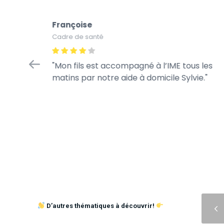
Françoise
Cadre de santé
 !
Mon fils est accompagné à l’IME tous les
humaine.
matins par notre aide à domicile Sylvie.
icap est
nne
Précédent
D’autres thématiques à découvrir!