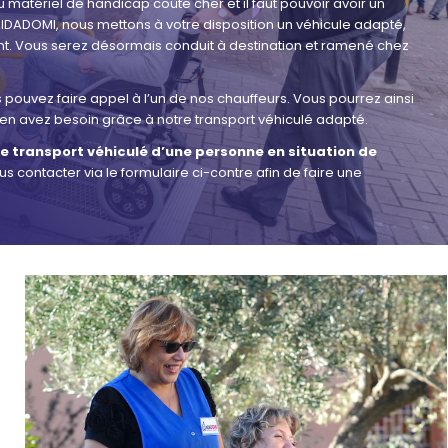
matériel de handicap coûte cher et il faut pouvoir avoir un
IDADOMI, nous mettons à votre disposition un véhicule adapté,
nt. Vous serez désormais conduit à destination et ramené chez
pouvez faire appel à l’un de nos chauffeurs. Vous pourrez ainsi
en avez besoin grâce à notre transport véhiculé adapté.
de transport véhiculé d’une personne en situation de
 contacter via le formulaire ci-contre afin de faire une