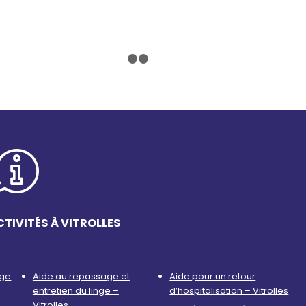
1
2
3
TIVITÉS À VITROLLES
age
Aide au repassage et
Aide pour un retour
entretien du linge –
d’hospitalisation – Vitrolles
Vitrolles