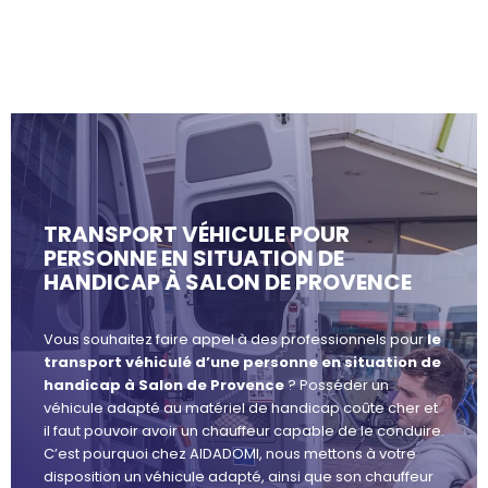
TRANSPORT VÉHICULE POUR
PERSONNE EN SITUATION DE
HANDICAP À SALON DE PROVENCE
Vous souhaitez faire appel à des professionnels pour
le
transport véhiculé d’une personne en situation de
handicap à Salon de Provence
? Posséder un
véhicule adapté au matériel de handicap coûte cher et
il faut pouvoir avoir un chauffeur capable de le conduire.
C’est pourquoi chez AIDADOMI, nous mettons à votre
disposition un véhicule adapté, ainsi que son chauffeur