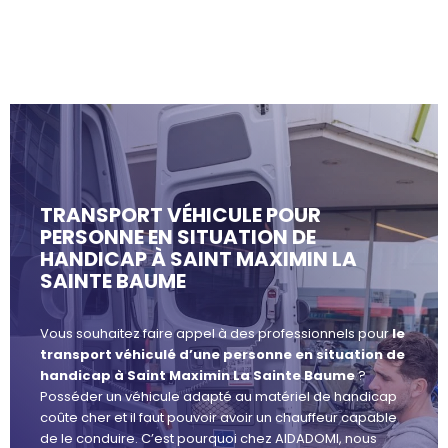
TRANSPORT VÉHICULE POUR
PERSONNE EN SITUATION DE
HANDICAP À SAINT MAXIMIN LA
SAINTE BAUME
Vous souhaitez faire appel à des professionnels pour
le
transport véhiculé d’une personne en situation de
handicap à Saint Maximin La Sainte Baume
?
Posséder un véhicule adapté au matériel de handicap
coûte cher et il faut pouvoir avoir un chauffeur capable
de le conduire. C’est pourquoi chez AIDADOMI, nous