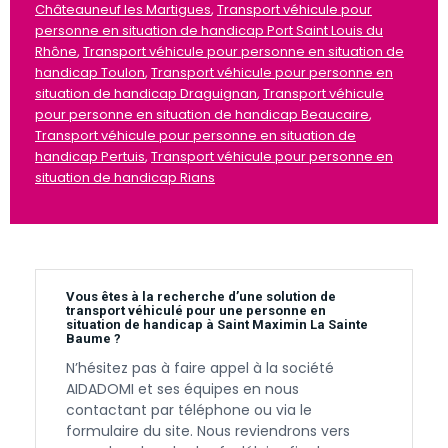
Châteauneuf les Martigues
,
Transport véhicule pour
personne en situation de handicap Port Saint Louis du
Rhône
,
Transport véhicule pour personne en situation de
handicap Toulon
,
Transport véhicule pour personne en
situation de handicap Draguignan
,
Transport véhicule
pour personne en situation de handicap Beaucaire
,
Transport véhicule pour personne en situation de
handicap Pertuis
,
Transport véhicule pour personne en
situation de handicap Rians
Vous êtes à la recherche d’une solution de
transport véhiculé pour une personne en
situation de handicap à Saint Maximin La Sainte
Baume ?
N’hésitez pas à faire appel à la société
AIDADOMI et ses équipes en nous
contactant par téléphone ou via le
formulaire du site. Nous reviendrons vers