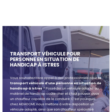
TRANSPORT VÉHICULE POUR
PERSONNE EN SITUATION DE
HANDICAP À ISTRES
Vous souhaitez faire appel à des professionnels pour
le
transport véhiculé d’une personne en situation de
handicap à Istres
? Posséder un véhicule adapté au
matériel de handicap coûte cher et il faut pouvoir avoir
un chauffeur capable de le conduire. C’est pourquoi
chez AIDADOMI, nous mettons à votre disposition un
véhicule adapté, ainsi que son chauffeur spécialisé