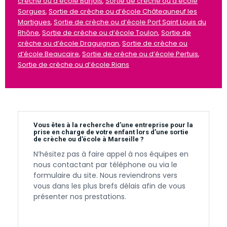
crèche ou d’école Barjols
,
Sortie de crèche ou d’école
Sorgues
,
Sortie de crèche ou d’école Châteauneuf les
Martigues
,
Sortie de crèche ou d’école Port Saint Louis du
Rhône
,
Sortie de crèche ou d’école Toulon
,
Sortie de
crèche ou d’école Draguignan
,
Sortie de crèche ou
d’école Beaucaire
,
Sortie de crèche ou d’école Pertuis
,
Sortie de crèche ou d’école Rians
Vous êtes à la recherche d’une entreprise pour la
prise en charge de votre enfant lors d’une sortie
de crèche ou d’école à Marseille ?
N’hésitez pas à faire appel à nos équipes en
nous contactant par téléphone ou via le
formulaire du site. Nous reviendrons vers
vous dans les plus brefs délais afin de vous
présenter nos prestations.
Contactez-nous