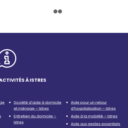
1
2
3
ACTIVITÉS À ISTRES
age
Société d’aide à domicile
Aide pour un retour
et ménage – Istres
d’hospitalisation – Istres
e
Entretien du domicile –
Aide à la mobilité – Istres
Istres
Aide aux gestes essentiels