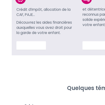
et détentric
Crédit d’impôt, allocation de la
reconnus par 
CAF, PAJE…
solide expér
Découvrez les aides financières
votre enfant
auxquelles vous avez droit pour
la garde de votre enfant.
En savoir plus
En savoir p
Quelques tém