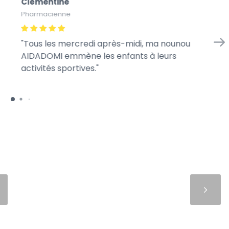
Clémentine
Pa
Pharmacienne
Pap
Tous les mercredi après-midi, ma nounou
En
AIDADOMI emmène les enfants à leurs
d’
activités sportives.
je 
Suivant