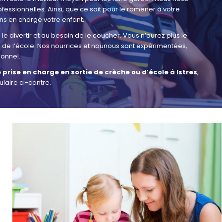
ofessionnelles. Ainsi, que ce soit pour le ramener à votre
ns en charge votre enfant.
e divertir et au besoin de le coucher. Vous n’aurez plus le
ou de l’école. Nos nourrices et nounous sont expérimentées,
onnel.
 prise en charge en sortie de crèche ou d’école à Istres
,
laire ci-contre.