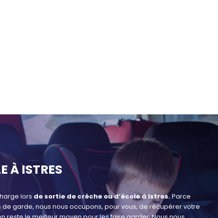
E À ISTRES
charge lors
de sortie de crèche ou d’école à
Istres.
Parce
aires de garde, nous nous occupons, pour vous, de récupérer votre
ion reste le meilleur moyen pour les faire garder. Nous nous