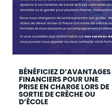
ajustons à vos horaires de travail et à vos contraintes pr
domicile ou le garder pour plusieurs heures, nous preno
Nous nous chargeons de lui faire prendre son goûter, de l
stress de devoir arriver à l’heure à la sortie de crèche 
formées et vous assurent un accompagnement professi
Si vous souhaitez plus d’information sur
nos services de
vous pouvez nous appeler ou nous contacter via le formu
BÉNÉFICIEZ D’AVANTAGES
FINANCIERS POUR UNE
PRISE EN CHARGE LORS DE
SORTIE DE CRÈCHE OU
D’ÉCOLE