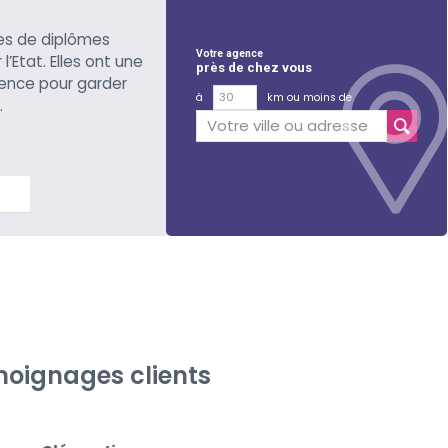
es de diplômes
Votre agence
l’Etat. Elles ont une
près de chez vous
ience pour garder
à
km ou moins de
.
lus
oignages clients