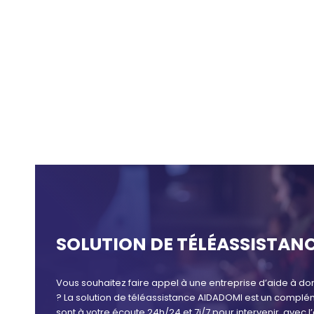
SOLUTION DE TÉLÉASSISTANC
Vous souhaitez faire appel à une entreprise d’aide à do
? La solution de téléassistance AIDADOMI est un complém
sont à votre écoute 24h/24 et 7j/7 pour intervenir, avec