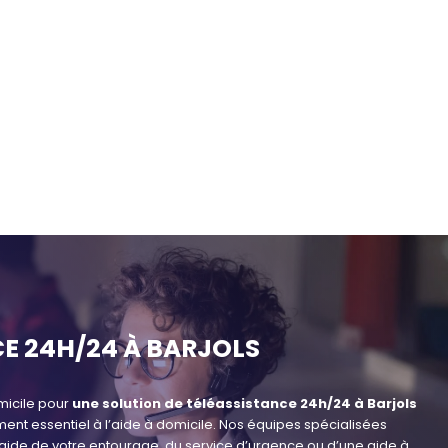
E 24H/24 À BARJOLS
micile pour
une solution de téléassistance 24h/24 à Barjols
ent essentiel à l’aide à domicile. Nos équipes spécialisées
 l’aide de votre entourage, du service d’urgence ou d’une aide à