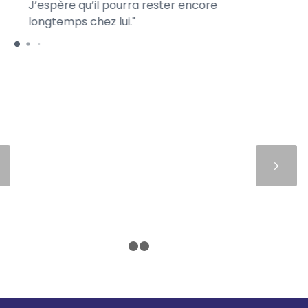
J’espère qu’il pourra rester encore
longtemps chez lui.
Suivant
1
2
3