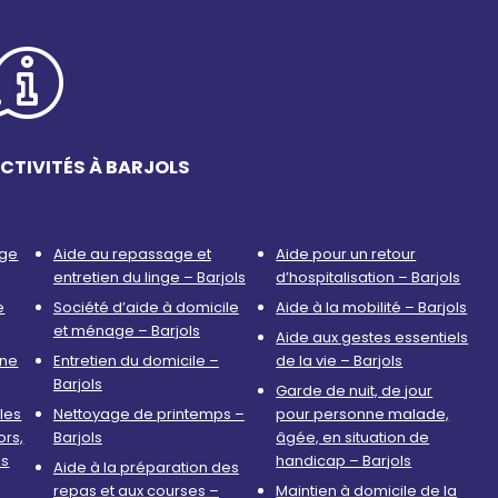
CTIVITÉS À BARJOLS
age
Aide au repassage et
Aide pour un retour
entretien du linge – Barjols
d’hospitalisation – Barjols
e
Société d’aide à domicile
Aide à la mobilité – Barjols
et ménage – Barjols
Aide aux gestes essentiels
nne
Entretien du domicile –
de la vie – Barjols
Barjols
Garde de nuit, de jour
les
Nettoyage de printemps –
pour personne malade,
ors,
Barjols
âgée, en situation de
ls
handicap – Barjols
Aide à la préparation des
repas et aux courses –
Maintien à domicile de la