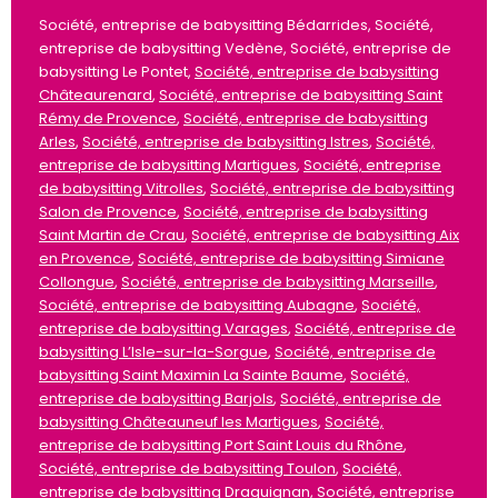
Société, entreprise de babysitting Bédarrides, Société,
entreprise de babysitting Vedène, Société, entreprise de
babysitting Le Pontet,
Société, entreprise de babysitting
Châteaurenard
,
Société, entreprise de babysitting Saint
Rémy de Provence
,
Société, entreprise de babysitting
Arles
,
Société, entreprise de babysitting Istres
,
Société,
entreprise de babysitting Martigues
,
Société, entreprise
de babysitting Vitrolles
,
Société, entreprise de babysitting
Salon de Provence
,
Société, entreprise de babysitting
Saint Martin de Crau
,
Société, entreprise de babysitting Aix
en Provence
,
Société, entreprise de babysitting Simiane
Collongue
,
Société, entreprise de babysitting Marseille
,
Société, entreprise de babysitting Aubagne
,
Société,
entreprise de babysitting Varages
,
Société, entreprise de
babysitting L’Isle-sur-la-Sorgue
,
Société, entreprise de
babysitting Saint Maximin La Sainte Baume
,
Société,
entreprise de babysitting Barjols
,
Société, entreprise de
babysitting Châteauneuf les Martigues
,
Société,
entreprise de babysitting Port Saint Louis du Rhône
,
Société, entreprise de babysitting Toulon
,
Société,
entreprise de babysitting Draguignan
,
Société, entreprise