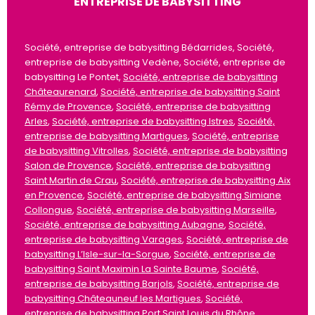
ENTREPRISE DE BABYSITTING
Société, entreprise de babysitting Bédarrides, Société,
entreprise de babysitting Vedène, Société, entreprise de
babysitting Le Pontet,
Société, entreprise de babysitting
Châteaurenard
,
Société, entreprise de babysitting Saint
Rémy de Provence
,
Société, entreprise de babysitting
Arles
,
Société, entreprise de babysitting Istres
,
Société,
entreprise de babysitting Martigues
,
Société, entreprise
de babysitting Vitrolles
,
Société, entreprise de babysitting
Salon de Provence
,
Société, entreprise de babysitting
Saint Martin de Crau
,
Société, entreprise de babysitting Aix
en Provence
,
Société, entreprise de babysitting Simiane
Collongue
,
Société, entreprise de babysitting Marseille
,
Société, entreprise de babysitting Aubagne
,
Société,
entreprise de babysitting Varages
,
Société, entreprise de
babysitting L’Isle-sur-la-Sorgue
,
Société, entreprise de
babysitting Saint Maximin La Sainte Baume
,
Société,
entreprise de babysitting Barjols
,
Société, entreprise de
babysitting Châteauneuf les Martigues
,
Société,
entreprise de babysitting Port Saint Louis du Rhône
,