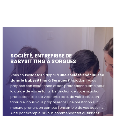
SOCIÉTÉ, ENTREPRISE DE
BABYSITTING À SORGUES
Vous souhaitez faire appel à
une société spécialisée
dans le babysitting à Sorgues
? Aidadomi vous
propose son expérience et son professionnalisme pour
la garde de vos enfants. En fonction de votre situation
professionnelle, de vos horaires et de votre situation
familiale, nous vous proposerons une prestation sur-
mesure prenant en compte l’ensemble de vos besoins.
Ainsi par exemple, si vous commencez tôt ou finissez