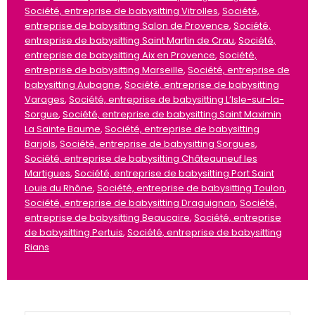
Société, entreprise de babysitting Vitrolles
,
Société,
entreprise de babysitting Salon de Provence
,
Société,
entreprise de babysitting Saint Martin de Crau
,
Société,
entreprise de babysitting Aix en Provence
,
Société,
entreprise de babysitting Marseille
,
Société, entreprise de
babysitting Aubagne
,
Société, entreprise de babysitting
Varages
,
Société, entreprise de babysitting L’Isle-sur-la-
Sorgue
,
Société, entreprise de babysitting Saint Maximin
La Sainte Baume
,
Société, entreprise de babysitting
Barjols
,
Société, entreprise de babysitting Sorgues
,
Société, entreprise de babysitting Châteauneuf les
Martigues
,
Société, entreprise de babysitting Port Saint
Louis du Rhône
,
Société, entreprise de babysitting Toulon
,
Société, entreprise de babysitting Draguignan
,
Société,
entreprise de babysitting Beaucaire
,
Société, entreprise
de babysitting Pertuis
,
Société, entreprise de babysitting
Rians