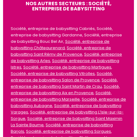
NOS AUTRES SECTEURS : SOCIÉTÉ,
ENTREPRISE DE BABYSITTING
Société, entreprise de babysitting Cabriès, Société,
entreprise de babysitting Gardanne, Société, entreprise
de babysitting Bouc Bel Air,
Société, entreprise de
babysitting Châteaurenard
,
Société, entreprise de
babysitting Saint Rémy de Provence
,
Société, entreprise
de babysitting Arles
,
Société, entreprise de babysitting
Istres
,
Société, entreprise de babysitting Martigues
,
Société, entreprise de babysitting Vitrolles
,
Société,
entreprise de babysitting Salon de Provence
,
Société,
entreprise de babysitting Saint Martin de Crau
,
Société,
entreprise de babysitting Aix en Provence
,
Société,
entreprise de babysitting Marseille
,
Société, entreprise de
babysitting Aubagne
,
Société, entreprise de babysitting
Varages
,
Société, entreprise de babysitting L’Isle-sur-la-
Sorgue
,
Société, entreprise de babysitting Saint Maximin
La Sainte Baume
,
Société, entreprise de babysitting
Barjols
,
Société, entreprise de babysitting Sorgues
,