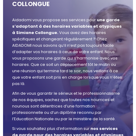
COLLONGUE
Aidadomi vous propose ses services pour
une garde
s’adaptant à des horaires variables et atypiques
à Simiane Collongue.
Vous avez des horaires
spécifiques et changeant régulièrement ? Chez
AIDADOMI nous savons qu’il n’est pas toujours facile
d’adapter vos horaires à ceux de votre enfant. Nous
vous proposons une garde qui s’harmonise avec vos
horaires. Que ce soit un déplacement tôt le matin ou
une réunion qui termine tard le soir, nous veillons à ce
que votre enfant soit pris en charge lorsque vous n’êtes
pas là.
Afin de vous garantir le sérieux et le professionnalisme
de nos équipes, sachez que toutes nos nourrices et
nounous sont détentrices d’une formation
professionnelle ou d’un diplôme reconnu par
l’Education Nationale ou par le ministère de la santé.
Si vous souhaitez plus d’information sur
nos services
de garde pour des horaires variables et atypiques