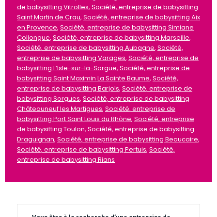
de babysitting Vitrolles
,
Société, entreprise de babysitting
Saint Martin de Crau
,
Société, entreprise de babysitting Aix
en Provence
,
Société, entreprise de babysitting Simiane
Collongue
,
Société, entreprise de babysitting Marseille
,
Société, entreprise de babysitting Aubagne
,
Société,
entreprise de babysitting Varages
,
Société, entreprise de
babysitting L’Isle-sur-la-Sorgue
,
Société, entreprise de
babysitting Saint Maximin La Sainte Baume
,
Société,
entreprise de babysitting Barjols
,
Société, entreprise de
babysitting Sorgues
,
Société, entreprise de babysitting
Châteauneuf les Martigues
,
Société, entreprise de
babysitting Port Saint Louis du Rhône
,
Société, entreprise
de babysitting Toulon
,
Société, entreprise de babysitting
Draguignan
,
Société, entreprise de babysitting Beaucaire
,
Société, entreprise de babysitting Pertuis
,
Société,
entreprise de babysitting Rians