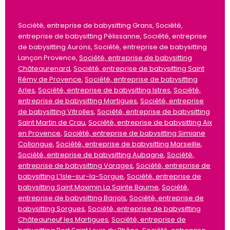
Société, entreprise de babysitting Grans, Société,
entreprise de babysitting Pélissanne, Société, entreprise
de babysitting Aurons, Société, entreprise de babysitting
Lançon Provence,
Société, entreprise de babysitting
Châteaurenard
,
Société, entreprise de babysitting Saint
Rémy de Provence
,
Société, entreprise de babysitting
Arles
,
Société, entreprise de babysitting Istres
,
Société,
entreprise de babysitting Martigues
,
Société, entreprise
de babysitting Vitrolles
,
Société, entreprise de babysitting
Saint Martin de Crau
,
Société, entreprise de babysitting Aix
en Provence
,
Société, entreprise de babysitting Simiane
Collongue
,
Société, entreprise de babysitting Marseille
,
Société, entreprise de babysitting Aubagne
,
Société,
entreprise de babysitting Varages
,
Société, entreprise de
babysitting L’Isle-sur-la-Sorgue
,
Société, entreprise de
babysitting Saint Maximin La Sainte Baume
,
Société,
entreprise de babysitting Barjols
,
Société, entreprise de
babysitting Sorgues
,
Société, entreprise de babysitting
Châteauneuf les Martigues
,
Société, entreprise de