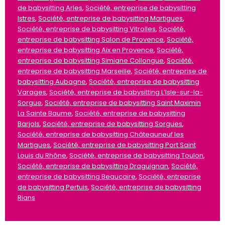
de babysitting Arles
,
Société, entreprise de babysitting
Istres
,
Société, entreprise de babysitting Martigues
,
Société, entreprise de babysitting Vitrolles
,
Société,
entreprise de babysitting Salon de Provence
,
Société,
entreprise de babysitting Aix en Provence
,
Société,
entreprise de babysitting Simiane Collongue
,
Société,
entreprise de babysitting Marseille
,
Société, entreprise de
babysitting Aubagne
,
Société, entreprise de babysitting
Varages
,
Société, entreprise de babysitting L’Isle-sur-la-
Sorgue
,
Société, entreprise de babysitting Saint Maximin
La Sainte Baume
,
Société, entreprise de babysitting
Barjols
,
Société, entreprise de babysitting Sorgues
,
Société, entreprise de babysitting Châteauneuf les
Martigues
,
Société, entreprise de babysitting Port Saint
Louis du Rhône
,
Société, entreprise de babysitting Toulon
,
Société, entreprise de babysitting Draguignan
,
Société,
entreprise de babysitting Beaucaire
,
Société, entreprise
de babysitting Pertuis
,
Société, entreprise de babysitting
Rians