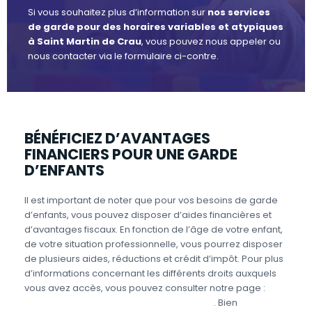
Si vous souhaitez plus d’information sur
nos services
de garde pour des horaires variables et atypiques
à Saint Martin de Crau
, vous pouvez nous appeler ou
nous contacter via le formulaire ci-contre.
BÉNÉFICIEZ D’AVANTAGES
FINANCIERS POUR UNE GARDE
D’ENFANTS
Il est important de noter que pour vos besoins de garde
d’enfants, vous pouvez disposer d’aides financières et
d’avantages fiscaux. En fonction de l’âge de votre enfant,
de votre situation professionnelle, vous pourrez disposer
de plusieurs aides, réductions et crédit d’impôt. Pour plus
d’informations concernant les différents droits auxquels
vous avez accès, vous pouvez consulter notre page :
Aides et avantages de la Garde d’enfants
. Bien