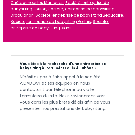
Châteauneuf les Martigues
,
Société, entreprise de
babysitting Toulon
,
Société, entreprise de babysitting
Draguignan
,
Société, entreprise de babysitting Beaucaire
,
Société, entreprise de babysitting Pertuis
,
Société,
entreprise de babysitting Rians
Vous êtes à la recherche d’une entreprise de
babysitting à Port Saint Louis du Rhône ?
N’hésitez pas à faire appel à la société
AIDADOMI et ses équipes en nous
contactant par téléphone ou via le
formulaire du site. Nous reviendrons vers
vous dans les plus brefs délais afin de vous
présenter nos prestations de babysitting.
Contactez-nous