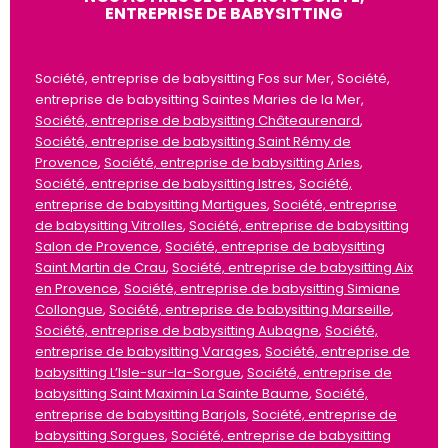
ENTREPRISE DE BABYSITTING
Société, entreprise de babysitting Fos sur Mer, Société,
entreprise de babysitting Saintes Maries de la Mer,
Société, entreprise de babysitting Châteaurenard
,
Société, entreprise de babysitting Saint Rémy de
Provence
,
Société, entreprise de babysitting Arles
,
Société, entreprise de babysitting Istres
,
Société,
entreprise de babysitting Martigues
,
Société, entreprise
de babysitting Vitrolles
,
Société, entreprise de babysitting
Salon de Provence
,
Société, entreprise de babysitting
Saint Martin de Crau
,
Société, entreprise de babysitting Aix
en Provence
,
Société, entreprise de babysitting Simiane
Collongue
,
Société, entreprise de babysitting Marseille
,
Société, entreprise de babysitting Aubagne
,
Société,
entreprise de babysitting Varages
,
Société, entreprise de
babysitting L’Isle-sur-la-Sorgue
,
Société, entreprise de
babysitting Saint Maximin La Sainte Baume
,
Société,
entreprise de babysitting Barjols
,
Société, entreprise de
babysitting Sorgues
,
Société, entreprise de babysitting