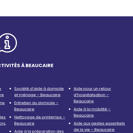
TIVITÉS À BEAUCAIRE
e
Société d’aide à domicile
Aide pour un retour
re
et ménage – Beaucaire
d’hospitalisation –
Beaucaire
nne
Entretien du domicile –
Beaucaire
Aide à la mobilité –
Beaucaire
les
Nettoyage de printemps –
ors,
Beaucaire
Aide aux gestes essentiels
de la vie – Beaucaire
Aide à la préparation des