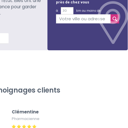
l’Etat. Elles ont une
près de chez vous
ience pour garder
à
km ou moins de
.
lus
oignages clients
Clémentine
Pa
Pharmacienne
Pap