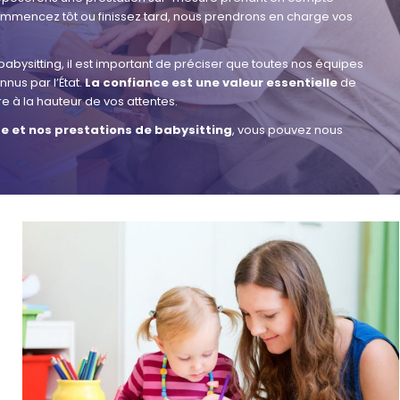
commencez tôt ou finissez tard, nous prendrons en charge vos
babysitting, il est important de préciser que toutes nos équipes
nus par l’État.
La confiance est une valeur essentielle
de
re à la hauteur de vos attentes.
se et nos prestations de babysitting
, vous pouvez nous