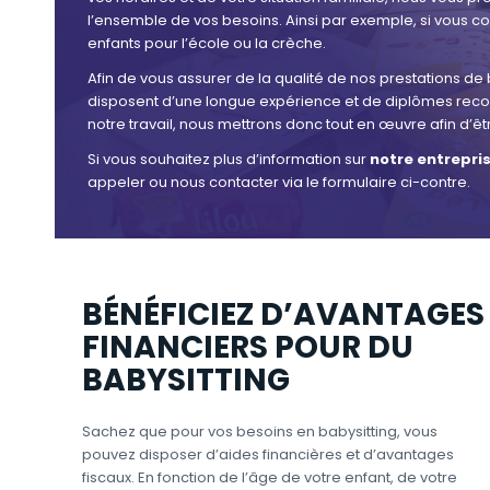
l’ensemble de vos besoins. Ainsi par exemple, si vous 
enfants pour l’école ou la crèche.
Afin de vous assurer de la qualité de nos prestations de 
disposent d’une longue expérience et de diplômes recon
notre travail, nous mettrons donc tout en œuvre afin d’êt
Si vous souhaitez plus d’information sur
notre entrepri
appeler ou nous contacter via le formulaire ci-contre.
BÉNÉFICIEZ D’AVANTAGES
FINANCIERS POUR DU
BABYSITTING
Sachez que pour vos besoins en babysitting, vous
pouvez disposer d’aides financières et d’avantages
fiscaux. En fonction de l’âge de votre enfant, de votre