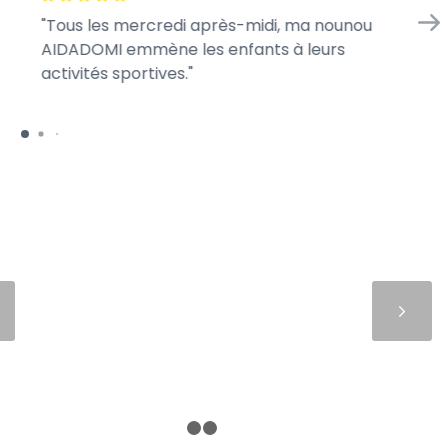
Tous les mercredi après-midi, ma nounou
En
AIDADOMI emmène les enfants à leurs
d’
activités sportives.
je 
Suivant
1
2
3