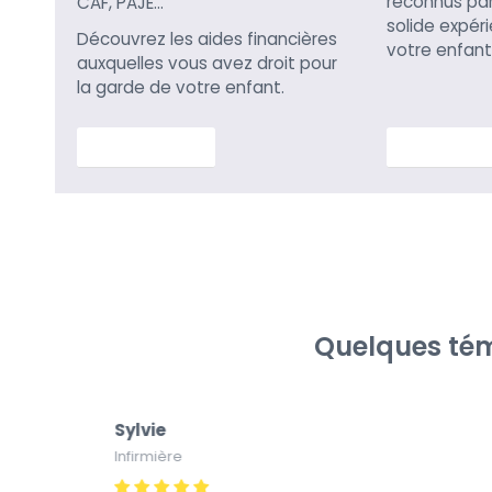
reconnus par 
CAF, PAJE…
solide expér
Découvrez les aides financières
votre enfant
auxquelles vous avez droit pour
la garde de votre enfant.
En savoir plus
En savoir p
Quelques tém
Sylvie
Infirmière