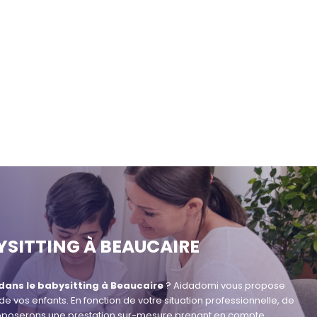
YSITTING À BEAUCAIRE
 dans le babysitting à Beaucaire
? Aidadomi vous propose
 vos enfants. En fonction de votre situation professionnelle, de
 proposerons une prestation sur-mesure prenant en compte