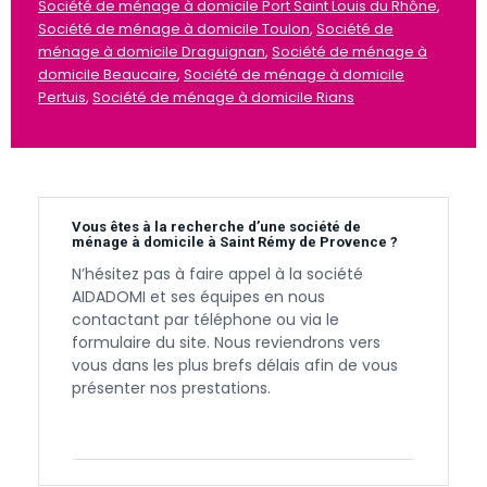
Société de ménage à domicile Port Saint Louis du Rhône
,
Société de ménage à domicile Toulon
,
Société de
ménage à domicile Draguignan
,
Société de ménage à
domicile Beaucaire
,
Société de ménage à domicile
Pertuis
,
Société de ménage à domicile Rians
Vous êtes à la recherche d’une société de
ménage à domicile à Saint Rémy de Provence ?
N’hésitez pas à faire appel à la société
AIDADOMI et ses équipes en nous
contactant par téléphone ou via le
formulaire du site. Nous reviendrons vers
vous dans les plus brefs délais afin de vous
présenter nos prestations.
Contactez-nous