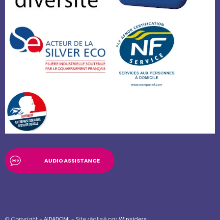
AUDIO ASSISTANCE
© Copyright -
AIDADOMI
- Site réalisé par
Winsiders