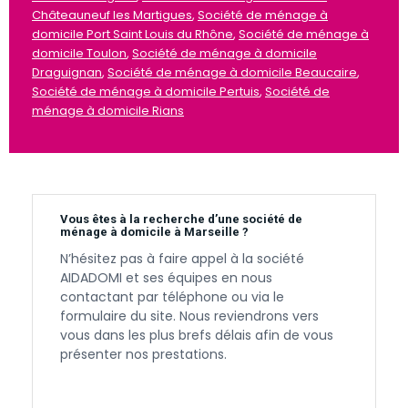
Châteauneuf les Martigues
,
Société de ménage à
domicile Port Saint Louis du Rhône
,
Société de ménage à
domicile Toulon
,
Société de ménage à domicile
Draguignan
,
Société de ménage à domicile Beaucaire
,
Société de ménage à domicile Pertuis
,
Société de
ménage à domicile Rians
Vous êtes à la recherche d’une société de
ménage à domicile à Marseille ?
N’hésitez pas à faire appel à la société
AIDADOMI et ses équipes en nous
contactant par téléphone ou via le
formulaire du site. Nous reviendrons vers
vous dans les plus brefs délais afin de vous
présenter nos prestations.
Contactez-nous