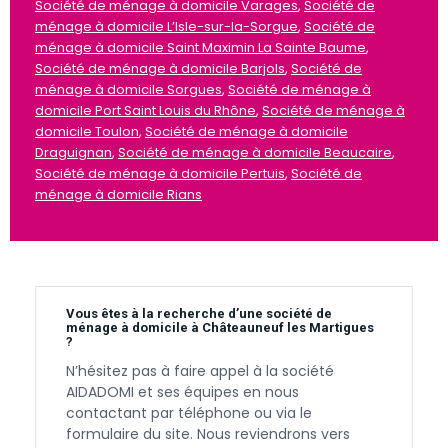
Société de ménage à domicile Varages
,
Société de
ménage à domicile L’Isle-sur-la-Sorgue
,
Société de
ménage à domicile Saint Maximin La Sainte Baume
,
Société de ménage à domicile Barjols
,
Société de
ménage à domicile Sorgues
,
Société de ménage à
domicile Port Saint Louis du Rhône
,
Société de ménage à
domicile Toulon
,
Société de ménage à domicile
Draguignan
,
Société de ménage à domicile Beaucaire
,
Société de ménage à domicile Pertuis
,
Société de
ménage à domicile Rians
Vous êtes à la recherche d’une société de
ménage à domicile à Châteauneuf les Martigues
?
N’hésitez pas à faire appel à la société
AIDADOMI et ses équipes en nous
contactant par téléphone ou via le
formulaire du site. Nous reviendrons vers