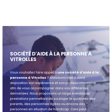
SOCIÉTÉ D'AIDE À LA PERSONNE À
VITROLLES
Vous souhaitez faire appel à
une société d’aide à la
personne à Vitrolles
? Aidadomi met à votre
disposition son expérience et son professionnalisme
afin de vous accompagner dans vos différentes
demandes. Nous proposons un large éventail de
prestations permettant de soulager le quotidien des
parents, des personnes âgées ou encore des
personnes en situation de handicap. Cela peut