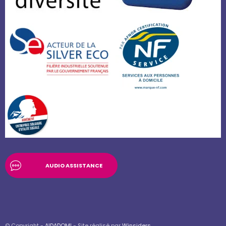
AUDIO ASSISTANCE
© Copyright -
AIDADOMI
- Site réalisé par
Winsiders