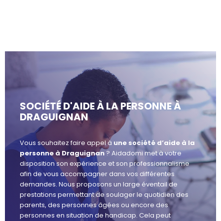
SOCIÉTÉ D'AIDE À LA PERSONNE À
DRAGUIGNAN
Vous souhaitez faire appel à
une société d’aide à la
personne à Draguignan
? Aidadomi met à votre
disposition son expérience et son professionnalisme
afin de vous accompagner dans vos différentes
demandes. Nous proposons un large éventail de
prestations permettant de soulager le quotidien des
parents, des personnes âgées ou encore des
personnes en situation de handicap. Cela peut