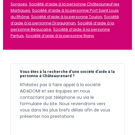
Sorgues
,
Société d’aide à la personne Châteauneuf les
Martigues
,
Société d’aide à la personne Port Saint Louis
du Rhône
,
Société d’aide à la personne Toulon
,
Société
d’aide à la personne Draguignan
,
Société d’aide à la
personne Beaucaire
,
Société d’aide à la personne
Pertuis
,
Société d’aide à la personne Rians
Vous êtes à la recherche d’une société d’aide à la
personne à Châteaurenard ?
N’hésitez pas à faire appel à la société
AIDADOMI et ses équipes en nous
contactant par téléphone ou via le
formulaire du site. Nous reviendrons vers
vous dans les plus brefs délais afin de vous
présenter nos prestations.
Contactez-nous