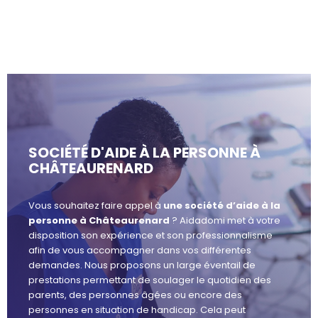
SOCIÉTÉ D'AIDE À LA PERSONNE À
CHÂTEAURENARD
Vous souhaitez faire appel à
une société d’aide à la
personne à Châteaurenard
? Aidadomi met à votre
disposition son expérience et son professionnalisme
afin de vous accompagner dans vos différentes
demandes. Nous proposons un large éventail de
prestations permettant de soulager le quotidien des
parents, des personnes âgées ou encore des
personnes en situation de handicap. Cela peut