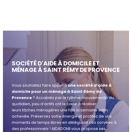
SOCIÉTÉ D'AIDE À DOMICILE ET
MÉNAGE À SAINT RÉMY DE PROVENCE
Vous souhaitez faire appel à
une société d’aide à
domicile pour un ménage à Saint Rémy de
Provence
? Accablés par le rythme mouvementé du
quotidien, peu d’actifs ont le cœur à réaliser
leurs tâches ménagères une fois la semaine enfin
achevée. Préservez votre énergie et profitez de vos
moments de temps libres en déléguant ces corvées à
des professionnels ! AIDADOMI vous propose ses