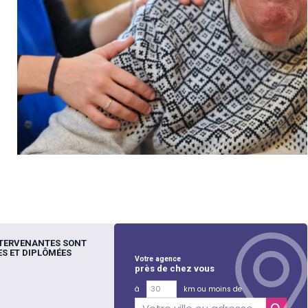
NTERVENANTES SONT
S ET DIPLÔMÉES
Votre agence
près de chez vous
à
km ou moins de