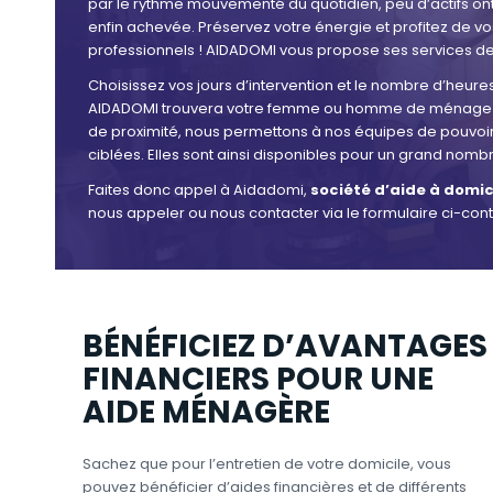
par le rythme mouvementé du quotidien, peu d’actifs on
enfin achevée. Préservez votre énergie et profitez de 
professionnels ! AIDADOMI vous propose ses services d
Choisissez vos jours d’intervention et le nombre d’heu
AIDADOMI trouvera votre femme ou homme de ménage d
de proximité, nous permettons à nos équipes de pouvoi
ciblées. Elles sont ainsi disponibles pour un grand nombre 
Faites donc appel à Aidadomi,
société d’aide à domic
nous appeler ou nous contacter via le formulaire ci-con
BÉNÉFICIEZ D’AVANTAGES
FINANCIERS POUR UNE
AIDE MÉNAGÈRE
Sachez que pour l’entretien de votre domicile, vous
pouvez bénéficier d’aides financières et de différents