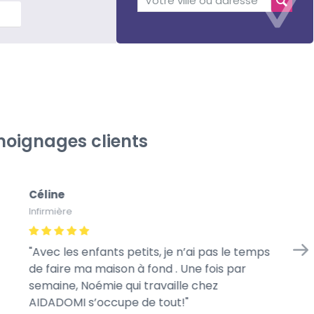
lus
oignages clients
Céline
Gé
Infirmière
À l
Avec les enfants petits, je n’ai pas le temps
Me
de faire ma maison à fond . Une fois par
we
semaine, Noémie qui travaille chez
mo
AIDADOMI s’occupe de tout!
ra