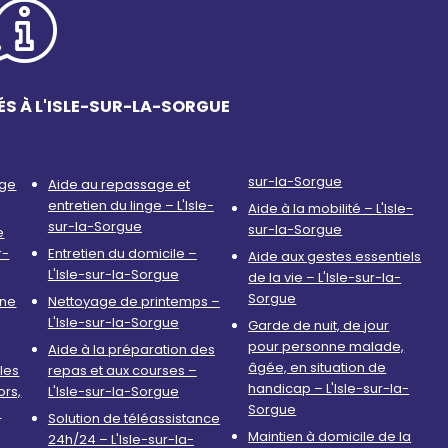
ÉS À L'ISLE-SUR-LA-SORGUE
sur-la-Sorgue
age
Aide au repassage et
entretien du linge – L'Isle-
Aide à la mobilité – L'Isle-
sur-la-Sorgue
sur-la-Sorgue
e
r-
Entretien du domicile –
Aide aux gestes essentiels
L'Isle-sur-la-Sorgue
de la vie – L'Isle-sur-la-
Sorgue
nne
Nettoyage de printemps –
L'Isle-sur-la-Sorgue
Garde de nuit, de jour
pour personne malade,
Aide à la préparation des
âgée, en situation de
les
repas et aux courses –
handicap – L'Isle-sur-la-
ors,
L'Isle-sur-la-Sorgue
Sorgue
-
Solution de téléassistance
Maintien à domicile de la
24h/24 – L'Isle-sur-la-