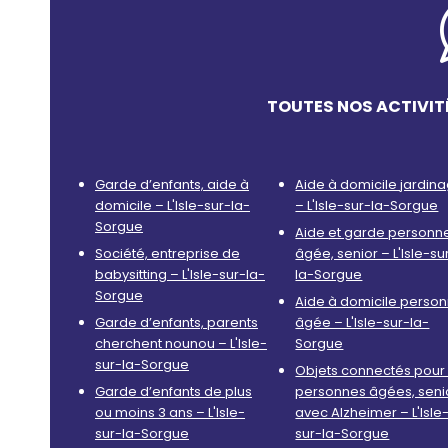
TOUTES NOS ACTIVIT
Garde d’enfants, aide à
Aide à domicile jardin
domicile – L'Isle-sur-la-
– L'Isle-sur-la-Sorgue
Sorgue
Aide et garde personn
Société, entreprise de
âgée, senior – L'Isle-su
babysitting – L'Isle-sur-la-
la-Sorgue
Sorgue
Aide à domicile perso
Garde d’enfants, parents
âgée – L'Isle-sur-la-
cherchent nounou – L'Isle-
Sorgue
sur-la-Sorgue
Objets connectés pour 
Garde d’enfants de plus
personnes âgées, seni
ou moins 3 ans – L'Isle-
avec Alzheimer – L'Isle
sur-la-Sorgue
sur-la-Sorgue