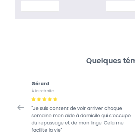
En savoir plus
En savoir p
Quelques tém
Gérard
À la retraite
tretien
Je suis content de voir arriver chaque
à la
semaine mon aide à domicile qui s’occupe
rès
du repassage et de mon linge. Cela me
te de son
facilite la vie