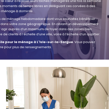
t le cœur à réaliser leurs tâches ménagères une fois la semaine
vos moments de temps libres en déléguant ces corvées à des
e ménage à domicile.
res de ménage hebdomadaire dont vous souhaitez bénéficier.
ans votre zone géographique. En ciblant un développement
r agir auprès d’un maximum de foyer dans des zones bien
de clients à l’échelle d’une ville, voire à l’échelle d’un quartier.
ile pour le ménage à L'Isle-sur-la-Sorgue
. Vous pouvez
tre pour plus de renseignements.