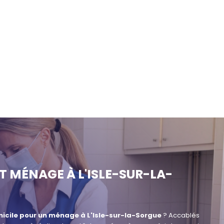
ET MÉNAGE À L'ISLE-SUR-LA-
micile pour un ménage à L'Isle-sur-la-Sorgue
? Accablés