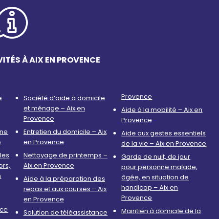
ITÉS À AIX EN PROVENCE
Provence
e
Société d’aide à domicile
et ménage – Aix en
Aide à la mobilité – Aix en
Provence
Provence
nne
Entretien du domicile – Aix
Aide aux gestes essentiels
e
en Provence
de la vie – Aix en Provence
les
Nettoyage de printemps –
Garde de nuit, de jour
ors,
Aix en Provence
pour personne malade,
n
âgée, en situation de
Aide à la préparation des
handicap – Aix en
repas et aux courses – Aix
Provence
en Provence
nce
Maintien à domicile de la
Solution de téléassistance