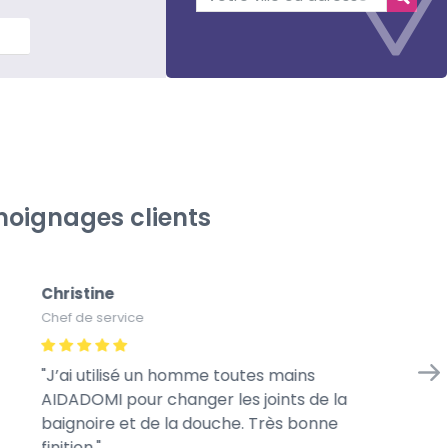
lus
oignages clients
Christine
Na
Chef de service
Ca
J’ai utilisé un homme toutes mains
A
AIDADOMI pour changer les joints de la
to
baignoire et de la douche. Très bonne
le
finition.
nic