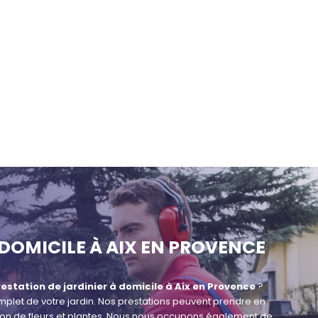
 DOMICILE À AIX EN PROVENCE
estation de jardinier à domicile à Aix en Provence
?
plet de votre jardin. Nos prestations peuvent prendre en
tation de fleurs et plantes. Nous nous occupons également de