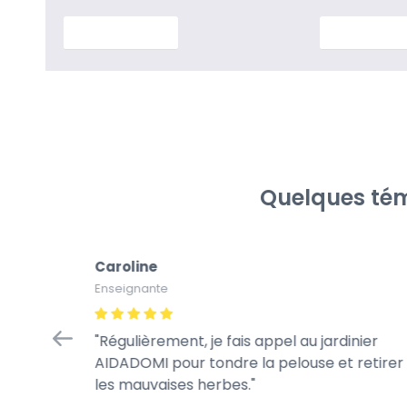
En savoir plus
En savoir p
Quelques tém
Caroline
Enseignante
op !!!
Régulièrement, je fais appel au jardinier
viable et
AIDADOMI pour tondre la pelouse et retirer
les mauvaises herbes.
s lors de