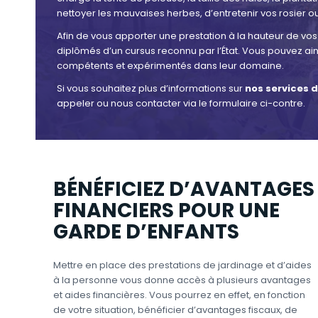
nettoyer les mauvaises herbes, d’entretenir vos rosier ou
Afin de vous apporter une prestation à la hauteur de vos
diplômés d’un cursus reconnu par l’État. Vous pouvez ain
compétents et expérimentés dans leur domaine.
Si vous souhaitez plus d’informations sur
nos services d
appeler ou nous contacter via le formulaire ci-contre.
BÉNÉFICIEZ D’AVANTAGES
FINANCIERS POUR UNE
GARDE D’ENFANTS
Mettre en place des prestations de jardinage et d’aides
à la personne vous donne accès à plusieurs avantages
et aides financières. Vous pourrez en effet, en fonction
de votre situation, bénéficier d’avantages fiscaux, de