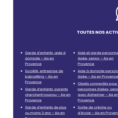
TOUTES NOS ACTIV
Garde d’enfants, aide à
Aide et garde personn
domicile – Aix en
âgée, senior – Aix en
Provence
Provence
Société, entreprise de
Aide à domicile perso
babysitting – Aix en
âgée – Aix en Provenc
Provence
Objets connectés pour 
Garde d’enfants, parents
personnes âgées, seni
cherchent nounou – Aix en
avec Alzheimer – Aix e
Provence
Provence
Garde d’enfants de plus
Sortie de crèche ou
ou moins 3 ans – Aix en
d’école – Aix en Prove