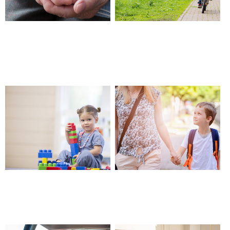
Objets connectés pour les
Sortie de crèche ou d’école –
personnes âgées, seniors,
Châteauneuf les Martigues
avec Alzheimer – Châteauneuf
les Martigues
Garde ludo-éducative –
Garde avec horaires variables
Châteauneuf les Martigues
et atypiques – Châteauneuf les
Martigues