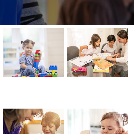
Garde d’enfants, aide à
Société, entreprise de
domicile – Châteauneuf les
babysitting – Châteauneuf les
Martigues
Martigues