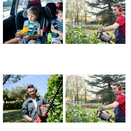
Garde d’enfants en cas
Prestation de jardinier à
d’imprévu – Châteauneuf les
domicile – Châteauneuf les
Martigues
Martigues
Jardinier pour particulier, devis
Aide à domicile jardinage –