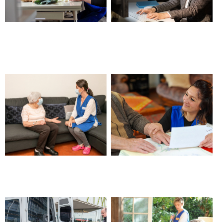
Aide à la préparation des
Solution de téléassistance
repas et aux courses –
24h/24 – Châteauneuf les
Châteauneuf les Martigues
Martigues
Aide à domicile Cap Handéo –
Aide à domicile APA –
Châteauneuf les Martigues
Châteauneuf les Martigues