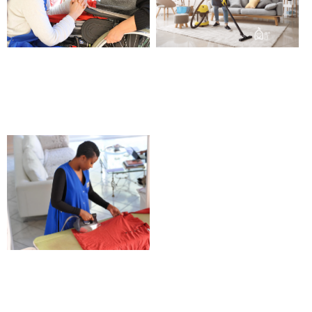
Maintien à domicile de la
Aide à domicile – Châteauneuf
personne en situation de
les Martigues
handicap – Châteauneuf les
Martigues
Société d’aide à la personne –
Châteauneuf les Martigues