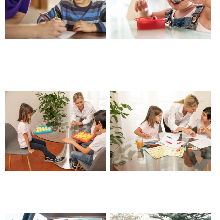
Garde d’enfants, parents
Garde d’enfants de plus ou
cherchent nounou –
moins 3 ans – Châteauneuf les
Châteauneuf les Martigues
Martigues
Garde d’enfants partagée –
Garde d’enfants à temps plein
Châteauneuf les Martigues
– Châteauneuf les Martigues