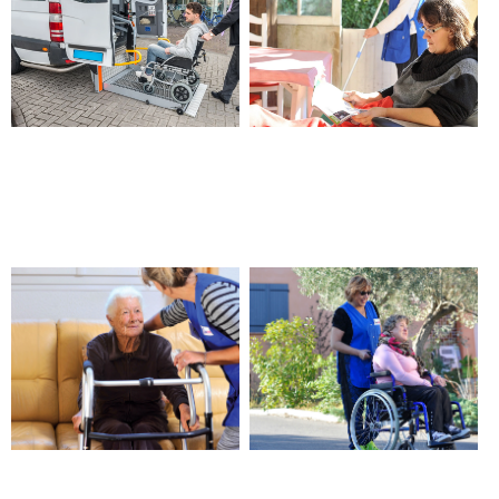
Transport véhicule pour
Aide à domicile handicap –
personne en situation de
Châteauneuf les Martigues
handicap – Châteauneuf les
Martigues
Aide pour un retour
Aide à la mobilité –
d’hospitalisation –
Châteauneuf les Martigues