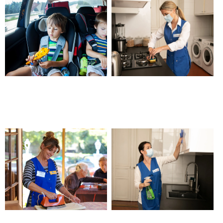
Transport véhiculé pour
Femme ou homme de
enfants – Châteauneuf les
ménage – Châteauneuf les
Martigues
Martigues
Aide au repassage et entretien
Société d’aide à domicile et