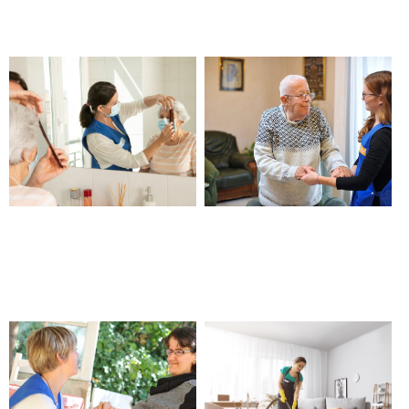
Châteauneuf les Martigues
Aide aux gestes essentiels de
Garde de nuit, de jour pour
la vie – Châteauneuf les
personne malade, âgée, en
Martigues
situation de handicap –
Châteauneuf les Martigues