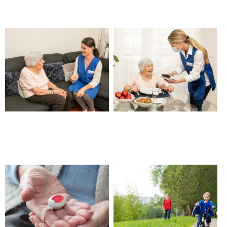
– Châteauneuf les Martigues
Châteauneuf les Martigues
Aide et garde personne âgée,
Aide à domicile personne
senior – Châteauneuf les
âgée – Châteauneuf les
Martigues
Martigues