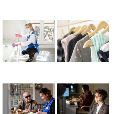
du linge – Châteauneuf les
ménage – Châteauneuf les
Martigues
Martigues
Entretien du domicile –
Nettoyage de printemps –
Châteauneuf les Martigues
Châteauneuf les Martigues