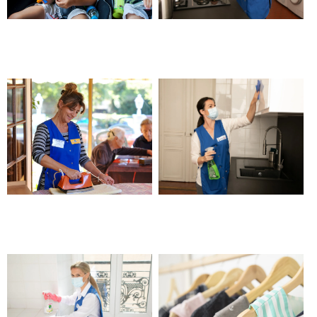
Transport véhiculé pour
Femme ou homme de
enfants – Beaucaire
ménage – Beaucaire
Aide au repassage et entretien
Société d’aide à domicile et
du linge – Beaucaire
ménage – Beaucaire