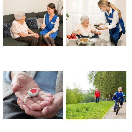
Aide et garde personne âgée,
Aide à domicile personne
senior – Beaucaire
âgée – Beaucaire
Objets connectés pour les
Sortie de crèche ou d’école –
personnes âgées, seniors,
Beaucaire