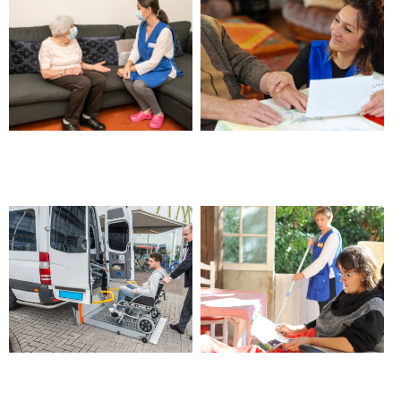
Aide à domicile Cap Handéo –
Aide à domicile APA –
Beaucaire
Beaucaire
Transport véhicule pour
Aide à domicile handicap –
personne en situation de
Beaucaire