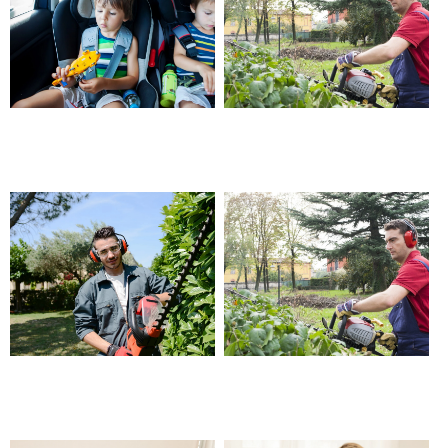
Garde d’enfants en cas
Prestation de jardinier à
d’imprévu – Beaucaire
domicile – Beaucaire
Jardinier pour particulier, devis
Aide à domicile jardinage –
– Beaucaire
Beaucaire