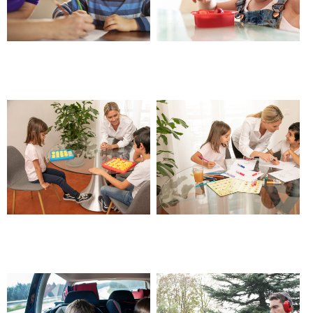
Garde d’enfants, parents
Garde d’enfants de plus ou
cherchent nounou – Beaucaire
moins 3 ans – Beaucaire
Garde d’enfants partagée –
Garde d’enfants à temps plein
Beaucaire
– Beaucaire