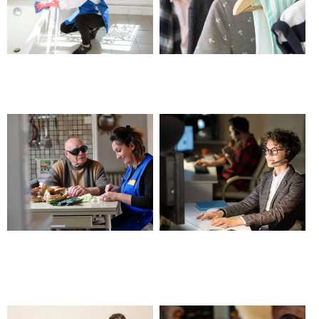
Entretien du domicile –
Nettoyage de printemps –
Beaucaire
Beaucaire
Aide à la préparation des
Solution de téléassistance
repas et aux courses –
24h/24 – Beaucaire
Beaucaire