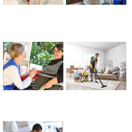
Aide aux gestes essentiels de
Garde de nuit, de jour pour
la vie – Beaucaire
personne malade, âgée, en
situation de handicap –
Beaucaire
Maintien à domicile de la
Aide à domicile – Beaucaire
personne en situation de
handicap – Beaucaire