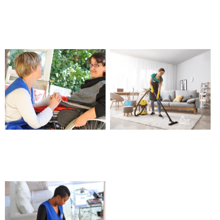
Aide aux gestes essentiels de
Garde de nuit, de jour pour
la vie – Barjols
personne malade, âgée, en
situation de handicap – Barjols
Maintien à domicile de la
Aide à domicile – Barjols
personne en situation de
handicap – Barjols