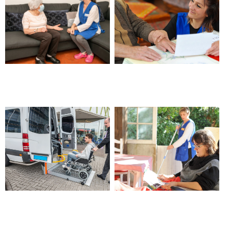
Aide à domicile Cap Handéo –
Aide à domicile APA – Barjols
Barjols
Transport véhicule pour
Aide à domicile handicap –
personne en situation de
Barjols
handicap – Barjols