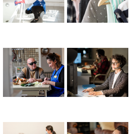
Entretien du domicile – Barjols
Nettoyage de printemps –
Barjols
Aide à la préparation des
Solution de téléassistance
repas et aux courses – Barjols
24h/24 – Barjols