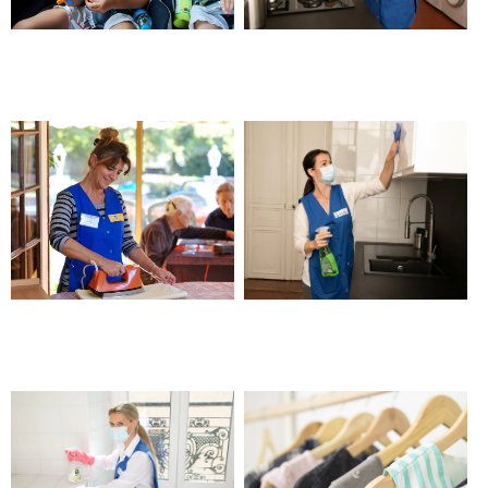
Transport véhiculé pour
Femme ou homme de
enfants – Barjols
ménage – Barjols
Aide au repassage et entretien
Société d’aide à domicile et
du linge – Barjols
ménage – Barjols