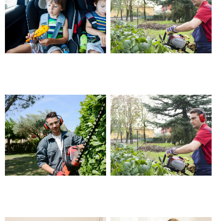
Garde d’enfants en cas
Prestation de jardinier à
d’imprévu – Barjols
domicile – Barjols
Jardinier pour particulier, devis
Aide à domicile jardinage –
– Barjols
Barjols