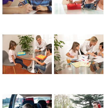
Garde d’enfants, parents
Garde d’enfants de plus ou
cherchent nounou – Barjols
moins 3 ans – Barjols
Garde d’enfants partagée –
Garde d’enfants à temps plein
Barjols
– Barjols