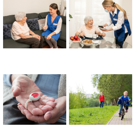
Aide et garde personne âgée,
Aide à domicile personne
senior – Barjols
âgée – Barjols
Objets connectés pour les
Sortie de crèche ou d’école –
personnes âgées, seniors,
Barjols