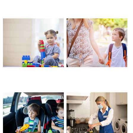
avec Alzheimer – Barjols
Garde ludo-éducative –
Garde avec horaires variables
Barjols
et atypiques – Barjols