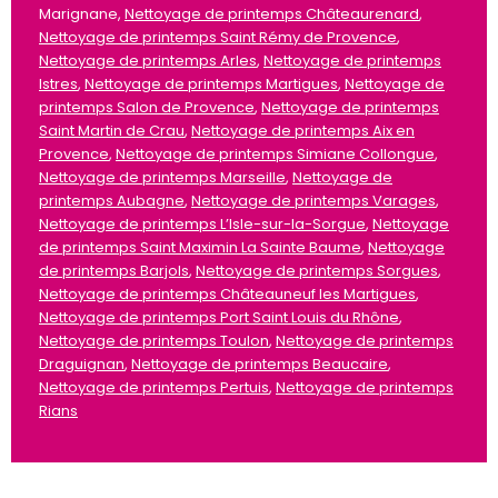
Marignane,
Nettoyage de printemps Châteaurenard
,
Nettoyage de printemps Saint Rémy de Provence
,
Nettoyage de printemps Arles
,
Nettoyage de printemps
Istres
,
Nettoyage de printemps Martigues
,
Nettoyage de
printemps Salon de Provence
,
Nettoyage de printemps
Saint Martin de Crau
,
Nettoyage de printemps Aix en
Provence
,
Nettoyage de printemps Simiane Collongue
,
Nettoyage de printemps Marseille
,
Nettoyage de
printemps Aubagne
,
Nettoyage de printemps Varages
,
Nettoyage de printemps L’Isle-sur-la-Sorgue
,
Nettoyage
de printemps Saint Maximin La Sainte Baume
,
Nettoyage
de printemps Barjols
,
Nettoyage de printemps Sorgues
,
Nettoyage de printemps Châteauneuf les Martigues
,
Nettoyage de printemps Port Saint Louis du Rhône
,
Nettoyage de printemps Toulon
,
Nettoyage de printemps
Draguignan
,
Nettoyage de printemps Beaucaire
,
Nettoyage de printemps Pertuis
,
Nettoyage de printemps
Rians