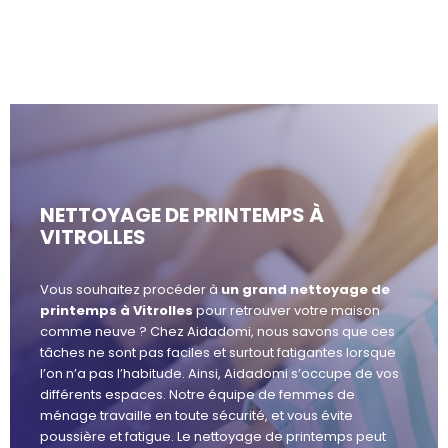
NETTOYAGE DE PRINTEMPS À
VITROLLES
Vous souhaitez procéder à
un grand nettoyage de
printemps à Vitrolles
pour retrouver votre maison
comme neuve ? Chez Aidadomi, nous savons que ces
tâches ne sont pas faciles et surtout fatigantes lorsque
l’on n’a pas l’habitude. Ainsi, Aidadomi s’occupe de vos
différents espaces. Notre équipe de femmes de
ménage travaille en toute sécurité, et vous évite
poussière et fatigue. Le nettoyage de printemps peut