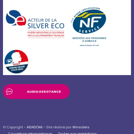
AUDIO ASSISTANCE
© Copyright -
AIDADOMI
- Site réalisé par
Winsiders
Couverture géographique
Toutes nos prestations