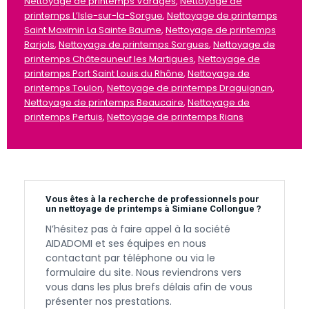
Nettoyage de printemps Varages
,
Nettoyage de
printemps L’Isle-sur-la-Sorgue
,
Nettoyage de printemps
Saint Maximin La Sainte Baume
,
Nettoyage de printemps
Barjols
,
Nettoyage de printemps Sorgues
,
Nettoyage de
printemps Châteauneuf les Martigues
,
Nettoyage de
printemps Port Saint Louis du Rhône
,
Nettoyage de
printemps Toulon
,
Nettoyage de printemps Draguignan
,
Nettoyage de printemps Beaucaire
,
Nettoyage de
printemps Pertuis
,
Nettoyage de printemps Rians
Vous êtes à la recherche de professionnels pour
un nettoyage de printemps à Simiane Collongue ?
N’hésitez pas à faire appel à la société
AIDADOMI et ses équipes en nous
contactant par téléphone ou via le
formulaire du site. Nous reviendrons vers
vous dans les plus brefs délais afin de vous
présenter nos prestations.