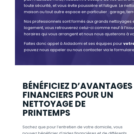
toute sécurité, et vous évite poussière et fatigue. Le n
maison ou tout autre espace en particulier : garage, te
Nos professionnels sont formés aux grands nettoyages et 
logement, vous retrouverez celui-ci comme neuf à l’iss
horaires qui vous arrangent et nous nous ajusterons à v
Faites donc appel à Aidadomi et ses équipes pour
votr
pouvez nous appeler ou nous contacter via le formulair
BÉNÉFICIEZ D’AVANTAGES
FINANCIERS POUR UN
NETTOYAGE DE
PRINTEMPS
Sachez que pour l’entretien de votre domicile, vous
pouvez bénéficier d’aides financières et de différents