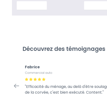
En savoir plus
En savoir p
Découvrez des témoignages cl
Fabrice
Commercial auto
rès pro,
Efficacité du ménage, au delà d'être soula
isfait !
de la corvée, c'est bien exécuté. Content.