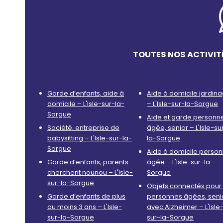
TOUTES NOS ACTIVIT
Garde d’enfants, aide à
Aide à domicile jardin
domicile – L'Isle-sur-la-
– L'Isle-sur-la-Sorgue
Sorgue
Aide et garde personn
Société, entreprise de
âgée, senior – L'Isle-su
babysitting – L'Isle-sur-la-
la-Sorgue
Sorgue
Aide à domicile perso
Garde d’enfants, parents
âgée – L'Isle-sur-la-
cherchent nounou – L'Isle-
Sorgue
sur-la-Sorgue
Objets connectés pour 
Garde d’enfants de plus
personnes âgées, seni
ou moins 3 ans – L'Isle-
avec Alzheimer – L'Isle
sur-la-Sorgue
sur-la-Sorgue