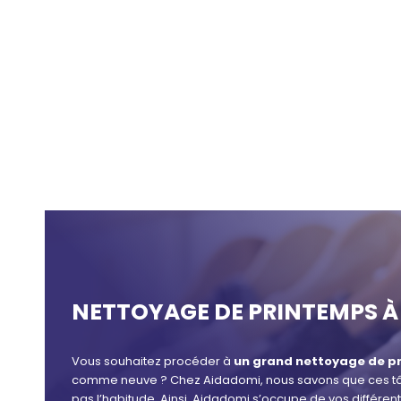
NETTOYAGE DE PRINTEMPS À 
Vous souhaitez procéder à
un grand nettoyage de pr
comme neuve ? Chez Aidadomi, nous savons que ces tâche
pas l’habitude. Ainsi, Aidadomi s’occupe de vos différ