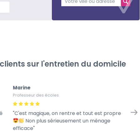
lus
ients sur l'entretien du domicile
Marine
Li
Professeur des écoles
Inf
gé
C'est magique, on rentre et tout est propre
ça
Non plus sérieusement un ménage
efficace