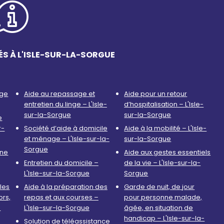
ÉS À L'ISLE-SUR-LA-SORGUE
age
Aide au repassage et
Aide pour un retour
entretien du linge – L'Isle-
d’hospitalisation – L'Isle-
sur-la-Sorgue
sur-la-Sorgue
e
r-
Société d’aide à domicile
Aide à la mobilité – L'Isle-
et ménage – L'Isle-sur-la-
sur-la-Sorgue
Sorgue
nne
Aide aux gestes essentiels
Entretien du domicile –
de la vie – L'Isle-sur-la-
L'Isle-sur-la-Sorgue
Sorgue
les
Aide à la préparation des
Garde de nuit, de jour
ors,
repas et aux courses –
pour personne malade,
-
L'Isle-sur-la-Sorgue
âgée, en situation de
handicap – L'Isle-sur-la-
Solution de téléassistance