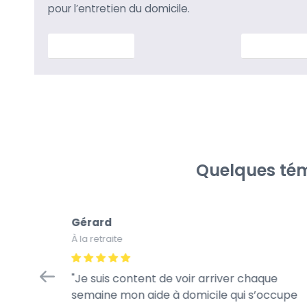
pour l’entretien du domicile.
En savoir plus
En savoir p
Quelques tém
Gérard
À la retraite
tretien
Je suis content de voir arriver chaque
à la
semaine mon aide à domicile qui s’occupe