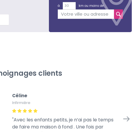
à
km ou moins de
lus
oignages clients
Céline
Gé
Infirmière
À l
Avec les enfants petits, je n’ai pas le temps
Me
de faire ma maison à fond . Une fois par
we