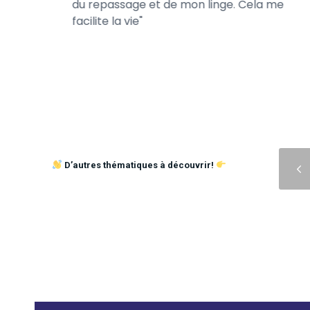
rès
du repassage et de mon linge. Cela me
te de son
facilite la vie
Précédent
D’autres thématiques à découvrir!