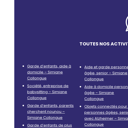
TOUTES NOS ACTIVI
Garde d’enfants, aide à
Aide et garde personn
domicile – Simiane
âgée, senior – Simiane
Collongue
Collongue
Société, entreprise de
Aide à domicile perso
babysitting – Simiane
âgée – Simiane
Collongue
Collongue
Garde d’enfants, parents
Objets connectés pour 
cherchent nounou –
personnes âgées, seni
Simiane Collongue
avec Alzheimer – Simi
Collongue
Garde d’enfants de plus