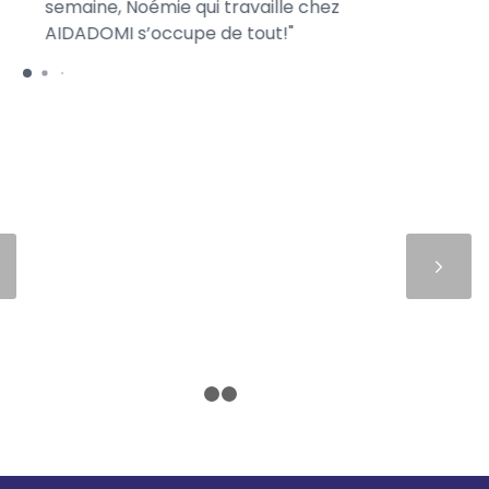
semaine, Noémie qui travaille chez
mo
AIDADOMI s’occupe de tout!
ra
Suivant
1
2
3