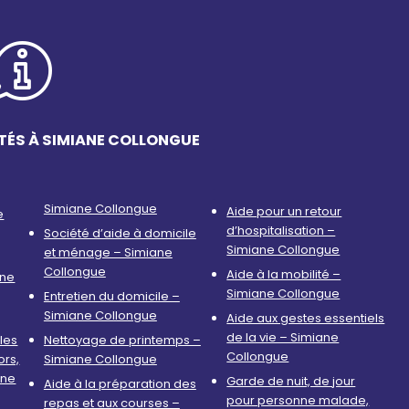
TÉS À SIMIANE COLLONGUE
Simiane Collongue
Aide pour un retour
e
d’hospitalisation –
Société d’aide à domicile
Simiane Collongue
et ménage – Simiane
Collongue
Aide à la mobilité –
nne
Simiane Collongue
Entretien du domicile –
Simiane Collongue
Aide aux gestes essentiels
de la vie – Simiane
les
Nettoyage de printemps –
Collongue
ors,
Simiane Collongue
ane
Garde de nuit, de jour
Aide à la préparation des
pour personne malade,
repas et aux courses –