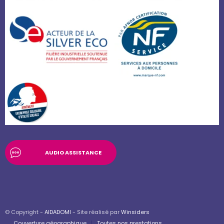
AUDIO ASSISTANCE
© Copyright -
AIDADOMI
- Site réalisé par
Winsiders
Couverture géographique
Toutes nos prestations