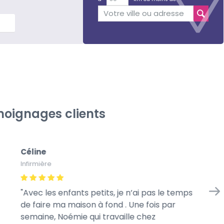
lus
oignages clients
Céline
Gé
Infirmière
À l
Avec les enfants petits, je n’ai pas le temps
Me
de faire ma maison à fond . Une fois par
we
semaine, Noémie qui travaille chez
mo