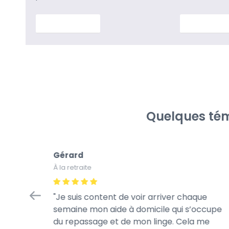
En savoir plus
En savoir p
Quelques tém
Gérard
À la retraite
tretien
Je suis content de voir arriver chaque
à la
semaine mon aide à domicile qui s’occupe
rès
du repassage et de mon linge. Cela me