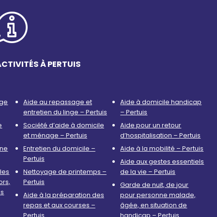
CTIVITÉS À PERTUIS
age
Aide au repassage et
Aide à domicile handicap
entretien du linge – Pertuis
– Pertuis
e
Société d’aide à domicile
Aide pour un retour
et ménage – Pertuis
d’hospitalisation – Pertuis
nne
Entretien du domicile –
Aide à la mobilité – Pertuis
Pertuis
Aide aux gestes essentiels
les
Nettoyage de printemps –
de la vie – Pertuis
ors,
Pertuis
Garde de nuit, de jour
is
Aide à la préparation des
pour personne malade,
repas et aux courses –
âgée, en situation de
Pertuis
handicap – Pertuis