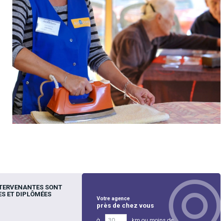
NTERVENANTES SONT
S ET DIPLÔMÉES
Votre agence
près de chez vous
à
km ou moins de