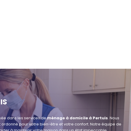
IS
sée dans les services de
ménage à domicile à Pertuis
. Nous
rdonné pour votre bien-être et votre confort. Notre équipe de
s aider à maintenir votre maison dans un état impeccable.