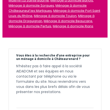
Maximin La Sainte Baume
,
Ménage à domicile Barjols
,
Ménage à domicile Sorgues
,
Ménage à domicile
Châteauneuf les Martigues
,
Ménage à domicile Port Saint
Louis du Rhône
,
Ménage à domicile Toulon
,
Ménage à
domicile Draguignan
,
Ménage à domicile Beaucaire
,
Ménage à domicile Pertuis
,
Ménage à domicile Rians
Vous êtes à la recherche d’une entreprise pour
un ménage à domicile à Châteaurenard ?
N’hésitez pas à faire appel à la société
AIDADOMI et ses équipes en nous
contactant par téléphone ou via le
formulaire du site. Nous reviendrons vers
vous dans les plus brefs délais afin de vous
présenter nos prestations.
Contactez-nous