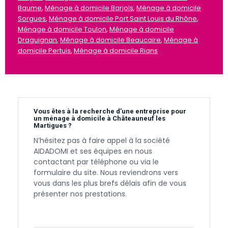
Baume
,
Ménage à domicile Barjols
,
Ménage à domicile
Sorgues
,
Ménage à domicile Port Saint Louis du Rhône
,
Ménage à domicile Toulon
,
Ménage à domicile
Draguignan
,
Ménage à domicile Beaucaire
,
Ménage à
domicile Pertuis
,
Ménage à domicile Rians
Vous êtes à la recherche d’une entreprise pour
un ménage à domicile à Châteauneuf les
Martigues ?
N’hésitez pas à faire appel à la société
AIDADOMI et ses équipes en nous
contactant par téléphone ou via le
formulaire du site. Nous reviendrons vers
vous dans les plus brefs délais afin de vous
présenter nos prestations.
Contactez-nous