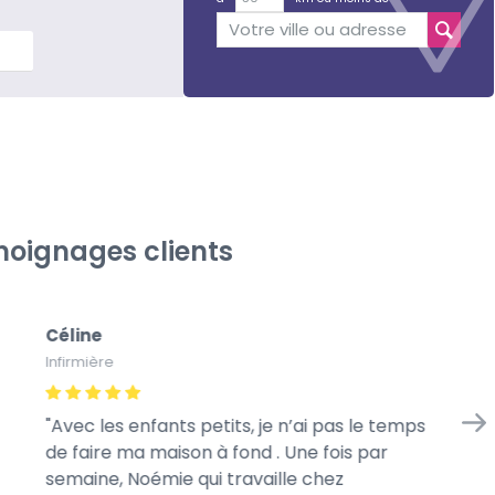
lus
oignages clients
Céline
Gé
Infirmière
À l
Avec les enfants petits, je n’ai pas le temps
Me
de faire ma maison à fond . Une fois par
we
semaine, Noémie qui travaille chez
mo