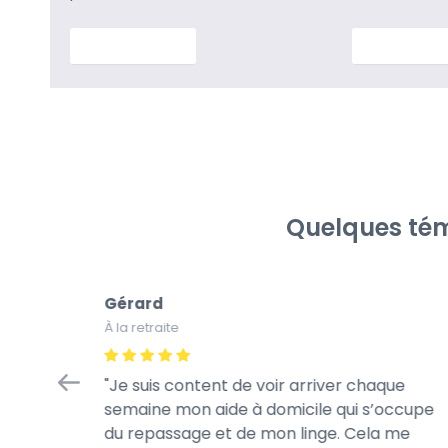
En savoir plus
En savoir p
Quelques tém
Gérard
À la retraite
tretien
Je suis content de voir arriver chaque
à la
semaine mon aide à domicile qui s’occupe
rès
du repassage et de mon linge. Cela me