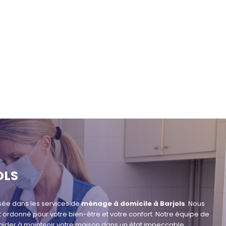
OLS
sée dans les services de
ménage à domicile à Barjols
. Nous
rdonné pour votre bien-être et votre confort. Notre équipe de
s aider à maintenir votre maison dans un état impeccable.