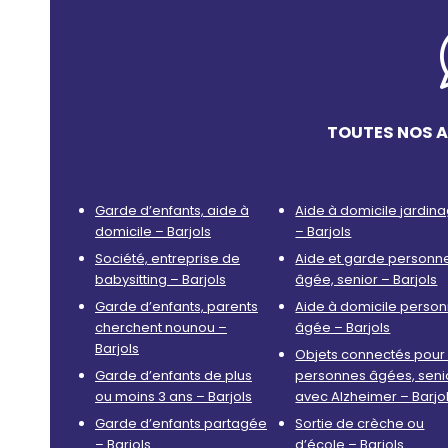
TOUTES NOS A
Garde d’enfants, aide à
Aide à domicile jardin
domicile – Barjols
– Barjols
Société, entreprise de
Aide et garde personn
babysitting – Barjols
âgée, senior – Barjols
Garde d’enfants, parents
Aide à domicile perso
cherchent nounou –
âgée – Barjols
Barjols
Objets connectés pour 
Garde d’enfants de plus
personnes âgées, seni
ou moins 3 ans – Barjols
avec Alzheimer – Barjo
Garde d’enfants partagée
Sortie de crèche ou
– Barjols
d’école – Barjols