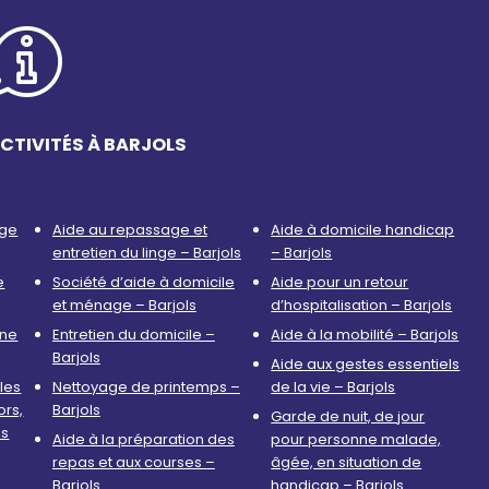
CTIVITÉS À BARJOLS
age
Aide au repassage et
Aide à domicile handicap
entretien du linge – Barjols
– Barjols
e
Société d’aide à domicile
Aide pour un retour
et ménage – Barjols
d’hospitalisation – Barjols
nne
Entretien du domicile –
Aide à la mobilité – Barjols
Barjols
Aide aux gestes essentiels
les
Nettoyage de printemps –
de la vie – Barjols
ors,
Barjols
Garde de nuit, de jour
ls
Aide à la préparation des
pour personne malade,
repas et aux courses –
âgée, en situation de
Barjols
handicap – Barjols