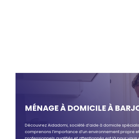
MÉNAGE À DOMICILE À BARJ
Découvrez Aidadomi, société d’aide à domicile spéciali
comprenons l’importance d’un environnement propre et o
professionnels qualifiés et attentionnés est là pour vou