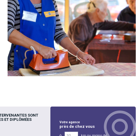
NTERVENANTES SONT
S ET DIPLÔMÉES
Votre agence
près de chez vous
à
km ou moins de