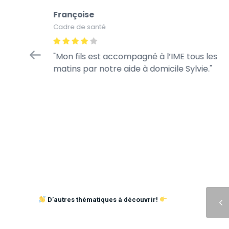
Françoise
Cadre de santé
 !
Mon fils est accompagné à l’IME tous les
humaine.
matins par notre aide à domicile Sylvie.
icap est
nne
Précédent
D’autres thématiques à découvrir!