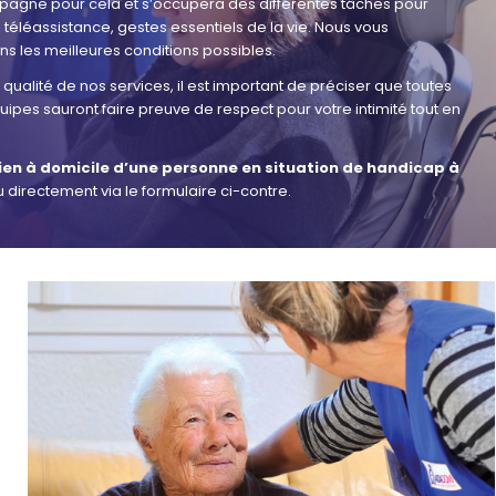
pagne pour cela et s’occupera des différentes tâches pour
 téléassistance, gestes essentiels de la vie. Nous vous
 les meilleures conditions possibles.
qualité de nos services, il est important de préciser que toutes
ipes sauront faire preuve de respect pour votre intimité tout en
ien à domicile d’une personne en situation de handicap à
 directement via le formulaire ci-contre.