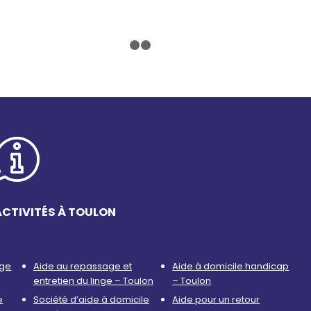
1
2
3
ACTIVITÉS À TOULON
age
Aide au repassage et
Aide à domicile handicap
entretien du linge – Toulon
– Toulon
e
Société d’aide à domicile
Aide pour un retour