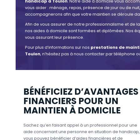
handicap à Toulon
. Notre aide à domicile vous accom
vous aider : ménage, repas, présence de jour ou de nuit,
accompagnerons afin que votre maintien se déroule dans
Afin de vous assurer de notre professionnalisme et de la 
nos aides à domicile sont formées et diplômées. Nos équ
vous assurant leur présence.
Pour plus d’informations sur nos
prestations de maint
Toulon
, n’hésitez pas à nous contacter par téléphone ou
BÉNÉFICIEZ D’AVANTAGES
FINANCIERS POUR UN
MAINTIEN À DOMICILE
Sachez qu’en faisant appel à un professionnel pour une
aide concernant une personne en situation de handicap,
vous pouvez bénéficier d’aides financières et de