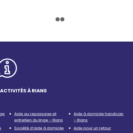
1
2
3
ACTIVITÉS À RIANS
age
Aide au repassage et
Aide à domicile handicap
entretien du linge – Rians
– Rians
e
Société d’aide à domicile
Aide pour un retour