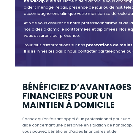
handicap à Rians
. Notre aide à domicile vous accomp
aider : ménage, repas, présence de jour ou de nuit, télé
accompagnerons afin que votre maintien se déroule dans
Afin de vous assurer de notre professionnalisme et de la 
nos aides à domicile sont formées et diplômées. Nos équ
vous assurant leur présence.
Pour plus d’informations sur nos
prestations de maint
Rians
, n’hésitez pas à nous contacter par téléphone ou 
BÉNÉFICIEZ D’AVANTAGES
FINANCIERS POUR UN
MAINTIEN À DOMICILE
Sachez qu’en faisant appel à un professionnel pour une
aide concernant une personne en situation de handicap,
vous pouvez bénéficier d’aides financières et de