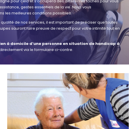
agne pour cela et s’occupera des différentes tâches pour vous
assistance, gestes essentiels de la vie. Nous vous
 les meilleures conditions possibles.
qualité de nos services, il est important de préciser que toutes
ipes sauront faire preuve de respect pour votre intimité tout en
ien à domicile d’une personne en situation de handicap à
directement via le formulaire ci-contre.