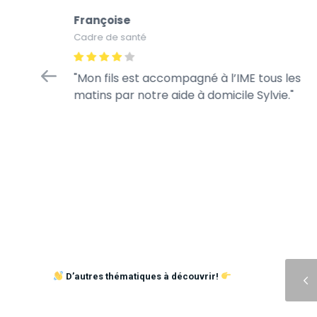
Françoise
Cadre de santé
 !
Mon fils est accompagné à l’IME tous les
humaine.
matins par notre aide à domicile Sylvie.
icap est
nne
Précédent
D’autres thématiques à découvrir!