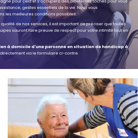
agne pour cela et s’occupera des différentes tâches pour vous
assistance, gestes essentiels de la vie. Nous vous
 les meilleures conditions possibles.
qualité de nos services, il est important de préciser que toutes
ipes sauront faire preuve de respect pour votre intimité tout en
ien à domicile d’une personne en situation de handicap à
directement via le formulaire ci-contre.