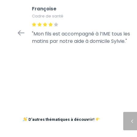
Françoise
Cadre de santé
 !
Mon fils est accompagné à l’IME tous les
humaine.
matins par notre aide à domicile Sylvie.
icap est
nne
Précédent
D’autres thématiques à découvrir!