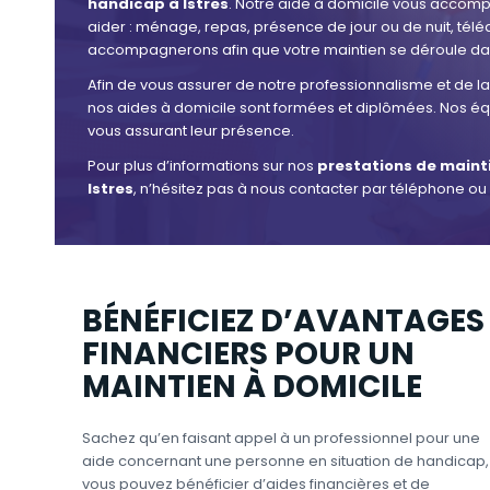
handicap à Istres
. Notre aide à domicile vous accomp
aider : ménage, repas, présence de jour ou de nuit, télé
accompagnerons afin que votre maintien se déroule dans
Afin de vous assurer de notre professionnalisme et de la 
nos aides à domicile sont formées et diplômées. Nos équ
vous assurant leur présence.
Pour plus d’informations sur nos
prestations de maint
Istres
, n’hésitez pas à nous contacter par téléphone ou 
BÉNÉFICIEZ D’AVANTAGES
FINANCIERS POUR UN
MAINTIEN À DOMICILE
Sachez qu’en faisant appel à un professionnel pour une
aide concernant une personne en situation de handicap,
vous pouvez bénéficier d’aides financières et de