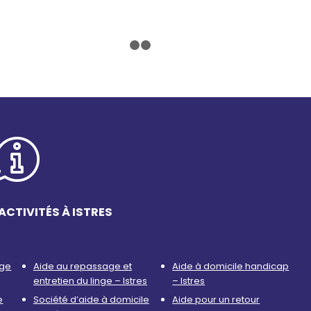
1
2
3
ACTIVITÉS À ISTRES
age
Aide au repassage et
Aide à domicile handicap
entretien du linge – Istres
– Istres
e
Société d’aide à domicile
Aide pour un retour