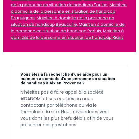
de la personne en situation de handicap Toulon
,
Maintien
à domicile de la personne en situation de handicap
Draguignan
,
Maintien à domicile de la personne en
situation de handicap Beaucaire
,
Maintien à domicile de
la personne en situation de handicap Pertuis
,
Maintien à
domicile de la personne en situation de handicap Rians
Vous êtes à la recherche d’une aide pour un
maintien à domicile d’une personne en situation
de handicap à Aix en Provence ?
N’hésitez pas à faire appel à la société
AIDADOMI et ses équipes en nous
contactant par téléphone ou via le
formulaire du site. Nous reviendrons vers
vous dans les plus brefs délais afin de vous
présenter nos prestations.
Contactez-nous