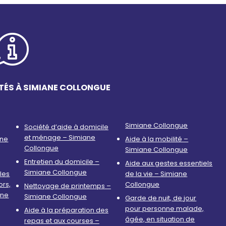
TÉS À SIMIANE COLLONGUE
Simiane Collongue
Société d’aide à domicile
et ménage – Simiane
nne
Aide à la mobilité –
Collongue
Simiane Collongue
Entretien du domicile –
Aide aux gestes essentiels
Simiane Collongue
les
de la vie – Simiane
ors,
Collongue
Nettoyage de printemps –
ane
Simiane Collongue
Garde de nuit, de jour
pour personne malade,
Aide à la préparation des
âgée, en situation de
repas et aux courses –