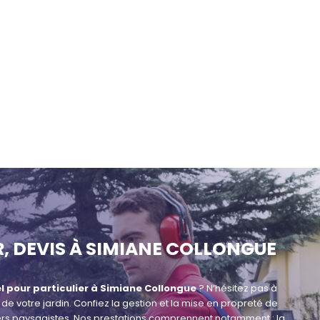
R, DEVIS À SIMIANE COLLONGUE
el pour particulier à Simiane Collongue
? N’hésitez pas à
e votre jardin. Confiez la gestion et la mise en propreté de
niers paysagistes. Nos prestations comprennent notamment : la