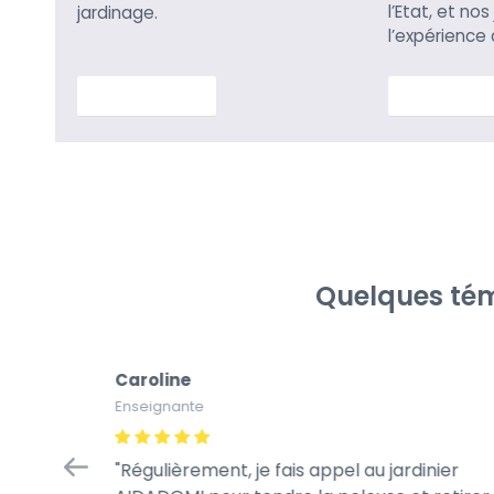
l’Etat, et nos
jardinage.
l’expérience
En savoir plus
En savoir p
Quelques tém
Caroline
Enseignante
op !!!
Régulièrement, je fais appel au jardinier