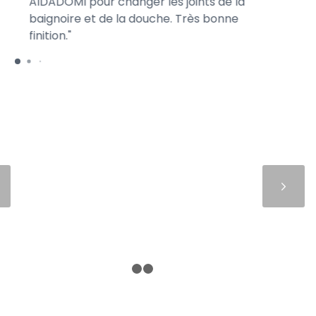
AIDADOMI pour changer les joints de la
to
baignoire et de la douche. Très bonne
le
finition.
nic
Suivant
1
2
3