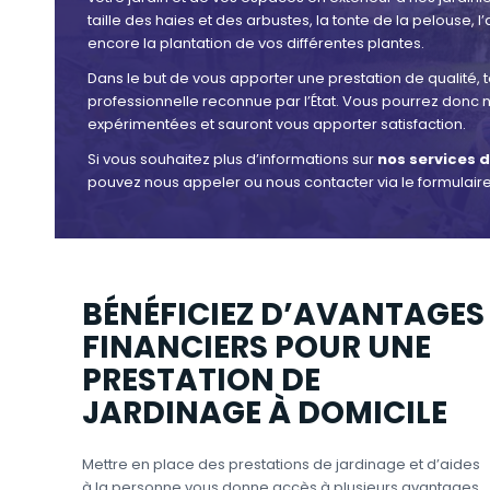
taille des haies et des arbustes, la tonte de la pelouse, 
encore la plantation de vos différentes plantes.
Dans le but de vous apporter une prestation de qualité, 
professionnelle reconnue par l’État. Vous pourrez donc n
expérimentées et sauront vous apporter satisfaction.
Si vous souhaitez plus d’informations sur
nos services d
pouvez nous appeler ou nous contacter via le formulaire
BÉNÉFICIEZ D’AVANTAGES
FINANCIERS POUR UNE
PRESTATION DE
JARDINAGE À DOMICILE
Mettre en place des prestations de jardinage et d’aides
à la personne vous donne accès à plusieurs avantages