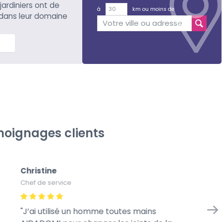
 jardiniers ont de
à
km ou moins de
 dans leur domaine
lus
oignages clients
Christine
Na
Chef de service
Ca
J’ai utilisé un homme toutes mains
A