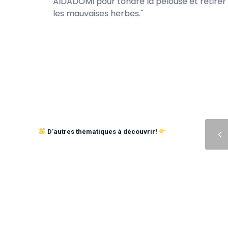
viable et
AIDADOMI pour tondre la pelouse et retirer
les mauvaises herbes.
s lors de
Précédent
D’autres thématiques à découvrir!