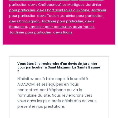
particulier, devis Châteauneuf les Martigues
,
Jardinier
pour particulier, devis Port Saint Louis du Rhône
,
Jardinier
pour particulier, devis Toulon
,
Jardinier pour particulier,
devis Draguignan
,
Jardinier pour particulier, devis
Beaucaire
,
Jardinier pour particulier, devis Pertuis
,
Jardinier pour particulier, devis Rians
Vous êtes à la recherche d’un devis de jardinier
pour particulier à Saint Maximin La Sainte Baume
?
N’hésitez pas à faire appel à la société
AIDADOMI et ses équipes en nous
contactant par téléphone ou via le
formulaire du site. Nous reviendrons vers
vous dans les plus brefs délais afin de vous
présenter nos prestations.