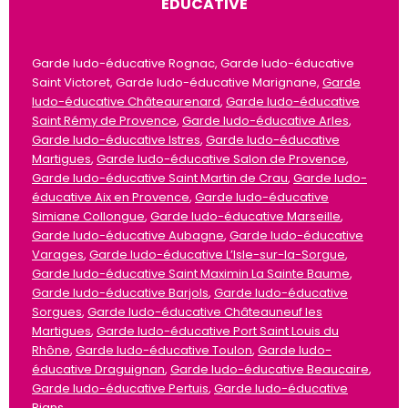
ÉDUCATIVE
Garde ludo-éducative Rognac, Garde ludo-éducative
Saint Victoret, Garde ludo-éducative Marignane,
Garde
ludo-éducative Châteaurenard
,
Garde ludo-éducative
Saint Rémy de Provence
,
Garde ludo-éducative Arles
,
Garde ludo-éducative Istres
,
Garde ludo-éducative
Martigues
,
Garde ludo-éducative Salon de Provence
,
Garde ludo-éducative Saint Martin de Crau
,
Garde ludo-
éducative Aix en Provence
,
Garde ludo-éducative
Simiane Collongue
,
Garde ludo-éducative Marseille
,
Garde ludo-éducative Aubagne
,
Garde ludo-éducative
Varages
,
Garde ludo-éducative L’Isle-sur-la-Sorgue
,
Garde ludo-éducative Saint Maximin La Sainte Baume
,
Garde ludo-éducative Barjols
,
Garde ludo-éducative
Sorgues
,
Garde ludo-éducative Châteauneuf les
Martigues
,
Garde ludo-éducative Port Saint Louis du
Rhône
,
Garde ludo-éducative Toulon
,
Garde ludo-
éducative Draguignan
,
Garde ludo-éducative Beaucaire
,
Garde ludo-éducative Pertuis
,
Garde ludo-éducative
Rians