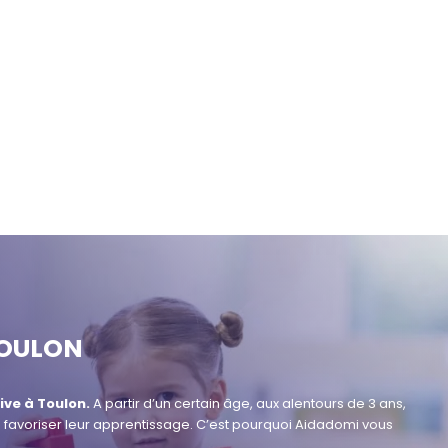
TOULON
ive à
Toulon.
A partir d’un certain âge, aux alentours de 3 ans,
 de favoriser leur apprentissage. C’est pourquoi Aidadomi vous