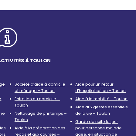
ACTIVITÉS À TOULON
age
Société d’aide à domicile
Aide pour un retour
et ménage – Toulon
d’hospitalisation – Toulon
e
Entretien du domicile –
Aide à la mobilité – Toulon
Toulon
Aide aux gestes essentiels
nne
Nettoyage de printemps –
de la vie – Toulon
Toulon
Garde de nuit, de jour
les
Aide à la préparation des
pour personne malade,
ors,
repas et aux courses –
âgée, en situation de