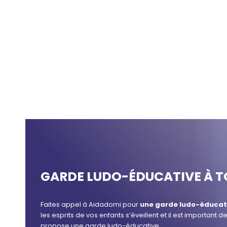
GARDE LUDO-ÉDUCATIVE À 
Faites appel à Aidadomi pour
une garde ludo-éducat
les esprits de vos enfants s’éveillent et il est important
propose une garde ludo-éducative.