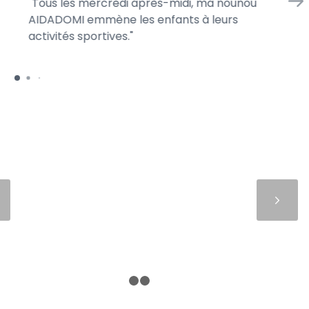
Tous les mercredi après-midi, ma nounou
En
AIDADOMI emmène les enfants à leurs
d’
activités sportives.
je 
Suivant
1
2
3