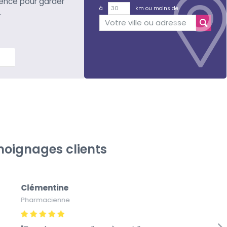
ience pour garder
à
km ou moins de
.
lus
oignages clients
Clémentine
Pa
Pharmacienne
Pap