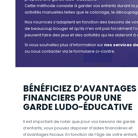
Cette méthode consiste à garder vos enfants durant la
activités manuelles telles que le coloriage, le découpage,
Nos nourrices s’adaptent en fonction des besoins de vos 
de beaucoup bouger et qu’ils n’en ont pas forcément l’oc
peuvent faire des jeux et des activités qui les aideront
Si vous souhaitez plus d’information sur
nos services d
ou nous contacter via le formulaire ci-contre.
BÉNÉFICIEZ D’AVANTAGES
FINANCIERS POUR UNE
GARDE LUDO-ÉDUCATIVE
Il est important de noter que pour vos besoins de garde
d’enfants, vous pouvez disposer d’aides financières et
d’avantages fiscaux. En fonction de l’âge de votre enfant,