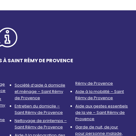
S À SAINT RÉMY DE PROVENCE
Rémy de Provence
age
Société d’aide à domicile
nce
et ménage – Saint Rémy
Aide à la mobilité – Saint
de Provence
Rémy de Provence
e
émy
Entretien du domicile –
Aide aux gestes essentiels
Saint Rémy de Provence
de la vie – Saint Rémy de
Provence
nne
Nettoyage de printemps –
Saint Rémy de Provence
Garde de nuit, de jour
pour personne malade,
Aide à la préparation des