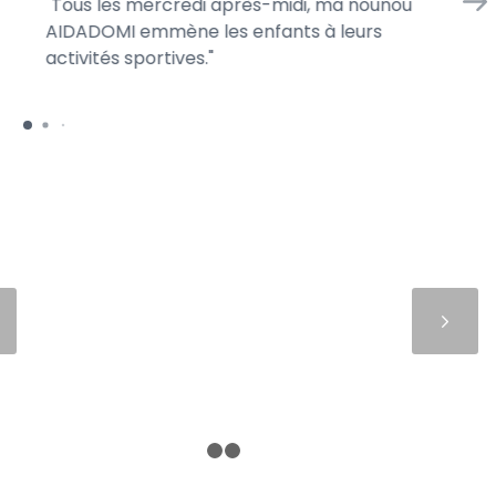
Tous les mercredi après-midi, ma nounou
En
AIDADOMI emmène les enfants à leurs
d’
activités sportives.
je 
Suivant
1
2
3