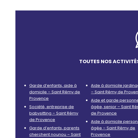
TOUTES NOS ACTIVITÉ
Garde d’enfants, aide à
Aide à domicile jardin
domicile – Saint Rémy de
– Saint Rémy de Prove
Provence
Aide et garde personn
Société, entreprise de
âgée, senior – Saint R
babysitting – Saint Rémy
de Provence
de Provence
Aide à domicile perso
Garde d’enfants, parents
âgée – Saint Rémy de
cherchent nounou – Saint
Provence