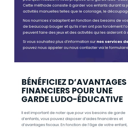
Cette méthode consiste à garder vos enfants durant la
activités manuelles telles que le coloriage, le découpage,
Nos nourrices s’adaptent en fonction des besoins de vos 
de beaucoup bouger et qu’ils n’en ont pas forcément l’oc
peuvent faire des jeux et des activités qui les aideront
Si vous souhaitez plus d’information sur
nos services d
pouvez nous appeler ou nous contacter via le formulaire
BÉNÉFICIEZ D’AVANTAGES
FINANCIERS POUR UNE
GARDE LUDO-ÉDUCATIVE
Il est important de noter que pour vos besoins de garde
d’enfants, vous pouvez disposer d’aides financières et
d’avantages fiscaux. En fonction de l’âge de votre enfant,