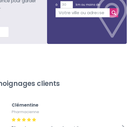
ience pour garder
à
km ou moins de
.
lus
oignages clients
Clémentine
Pa
Pharmacienne
Pap