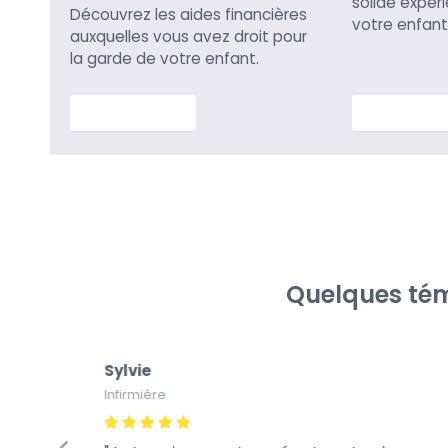
solide expér
Découvrez les aides financières
votre enfant
auxquelles vous avez droit pour
la garde de votre enfant.
En savoir plus
En savoir p
Quelques tém
Sylvie
Infirmière
fiance