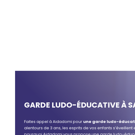
GARDE LUDO-ÉDUCATIVE À S
Faites appel à Aidadomi pour
une garde ludo-éducat
alentours de 3 ans, les esprits de vos enfants s’éveillent 
pourquoi Aidadomi vous propose une garde ludo-éduca