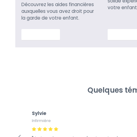
solide expér
Découvrez les aides financières
votre enfant
auxquelles vous avez droit pour
la garde de votre enfant.
En savoir plus
En savoir p
Quelques tém
Sylvie
Infirmière
fiance