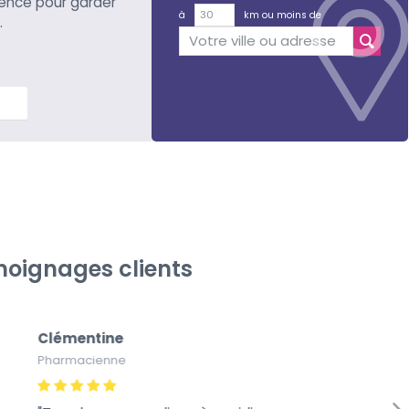
ience pour garder
à
km ou moins de
.
lus
oignages clients
Clémentine
Pa
Pharmacienne
Pap