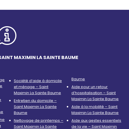
SAINT MAXIMIN LA SAINTE BAUME
Baume
age
Société d’aide à domicile
te
et ménage – Saint
Aide pour un retour
Maximin La Sainte Baume
d’hospitalisation – Saint
Maximin La Sainte Baume
e
Entretien du domicile –
Saint Maximin La Sainte
Aide à la mobilité – Saint
me
Baume
Maximin La Sainte Baume
nne
Nettoyage de printemps –
Aide aux gestes essentiels
a
Saint Maximin La Sainte
de la vie – Saint Maximin