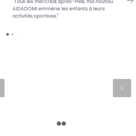
Tous les mercredi après-midi, ma nounou
En
AIDADOMI emmène les enfants à leurs
d’
activités sportives.
je 
Suivant
1
2
3