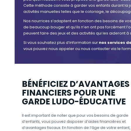
Cette méthode consiste à garder vos enfants durant la
activités manuelles telles que le coloriage, le découpage,
Nos nourrices s’adaptent en fonction des besoins de vos 
de beaucoup bouger et qu’ils n’en ont pas forcément l’oc
peuvent faire des jeux et des activités qui les aideront
Si vous souhaitez plus d’information sur
nos services d
vous pouvez nous appeler ou nous contacter via le formu
BÉNÉFICIEZ D’AVANTAGES
FINANCIERS POUR UNE
GARDE LUDO-ÉDUCATIVE
Il est important de noter que pour vos besoins de garde
d’enfants, vous pouvez disposer d’aides financières et
d’avantages fiscaux. En fonction de l’âge de votre enfant,