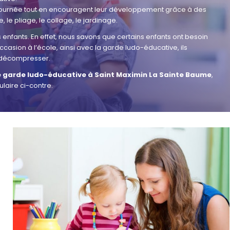
 journée tout en encouragent leur développement grâce à des
 le pliage, le collage, le jardinage.
enfants. En effet, nous savons que certains enfants ont besoin
casion à l’école, ainsi avec la garde ludo-éducative, ils
 à décompresser.
e garde ludo-éducative à Saint Maximin La Sainte Baume
,
laire ci-contre.