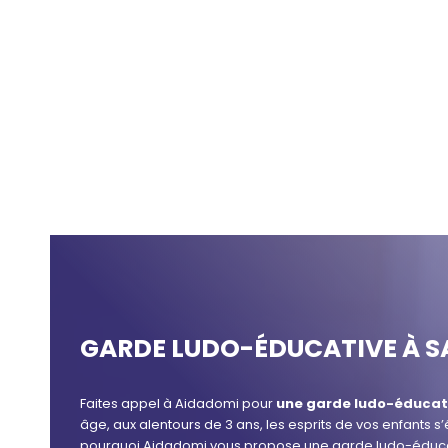
GARDE LUDO-ÉDUCATIVE À S
Faites appel à Aidadomi pour
une garde ludo-éducat
âge, aux alentours de 3 ans, les esprits de vos enfants s’é
pourquoi Aidadomi vous propose une garde ludo-éduca