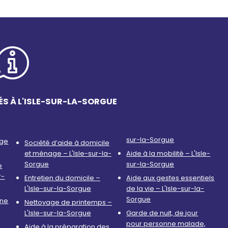
ÉS À L'ISLE-SUR-LA-SORGUE
sur-la-Sorgue
age
Société d’aide à domicile
et ménage – L'Isle-sur-la-
Aide à la mobilité – L'Isle-
Sorgue
sur-la-Sorgue
e
r-
Entretien du domicile –
Aide aux gestes essentiels
L'Isle-sur-la-Sorgue
de la vie – L'Isle-sur-la-
Sorgue
nne
Nettoyage de printemps –
L'Isle-sur-la-Sorgue
Garde de nuit, de jour
pour personne malade,
Aide à la préparation des