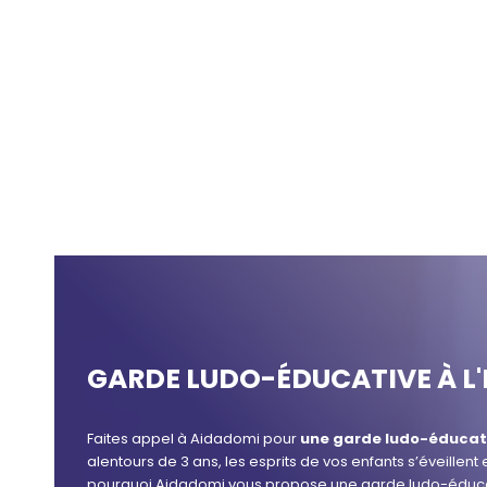
GARDE LUDO-ÉDUCATIVE À L
Faites appel à Aidadomi pour
une garde ludo-éducat
alentours de 3 ans, les esprits de vos enfants s’éveillent 
pourquoi Aidadomi vous propose une garde ludo-éduca