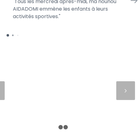
Tous les mercredi après-midi, ma nounou
En
AIDADOMI emmène les enfants à leurs
d’
activités sportives.
je 
Suivant
1
2
3