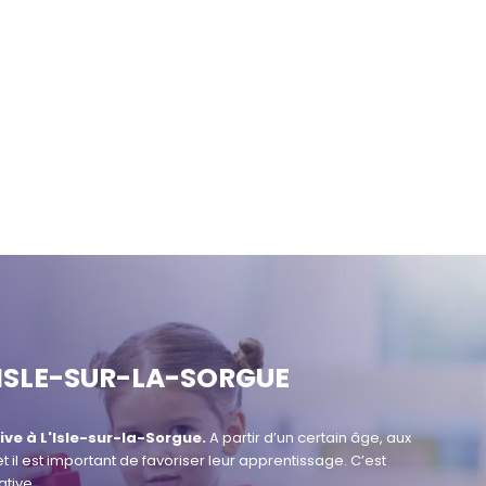
'ISLE-SUR-LA-SORGUE
ive à
L'Isle-sur-la-Sorgue.
A partir d’un certain âge, aux
et il est important de favoriser leur apprentissage. C’est
tive.