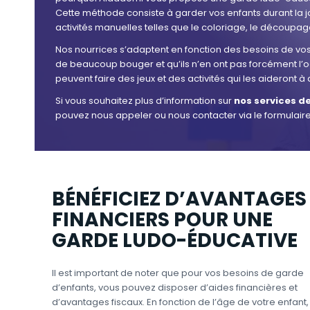
Cette méthode consiste à garder vos enfants durant la
activités manuelles telles que le coloriage, le découpage,
Nos nourrices s’adaptent en fonction des besoins de vos 
de beaucoup bouger et qu’ils n’en ont pas forcément l’oc
peuvent faire des jeux et des activités qui les aideront
Si vous souhaitez plus d’information sur
nos services d
pouvez nous appeler ou nous contacter via le formulaire
BÉNÉFICIEZ D’AVANTAGES
FINANCIERS POUR UNE
GARDE LUDO-ÉDUCATIVE
Il est important de noter que pour vos besoins de garde
d’enfants, vous pouvez disposer d’aides financières et
d’avantages fiscaux. En fonction de l’âge de votre enfant,