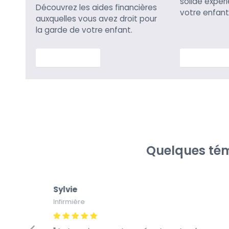
solide expér
Découvrez les aides financières
votre enfant
auxquelles vous avez droit pour
la garde de votre enfant.
En savoir plus
En savoir p
Quelques tém
Sylvie
Infirmière
fiance