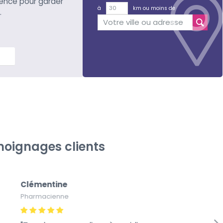
ience pour garder
à
km ou moins de
.
lus
oignages clients
Clémentine
Pa
Pharmacienne
Pap