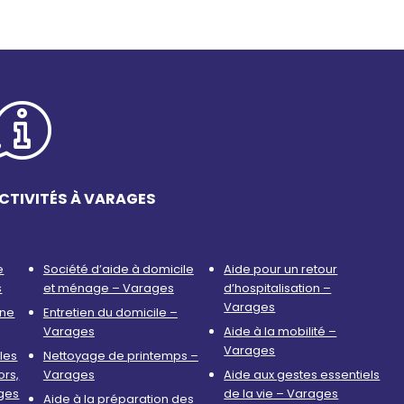
CTIVITÉS À VARAGES
e
Société d’aide à domicile
Aide pour un retour
s
et ménage – Varages
d’hospitalisation –
Varages
nne
Entretien du domicile –
Varages
Aide à la mobilité –
Varages
les
Nettoyage de printemps –
ors,
Varages
Aide aux gestes essentiels
ges
de la vie – Varages
Aide à la préparation des