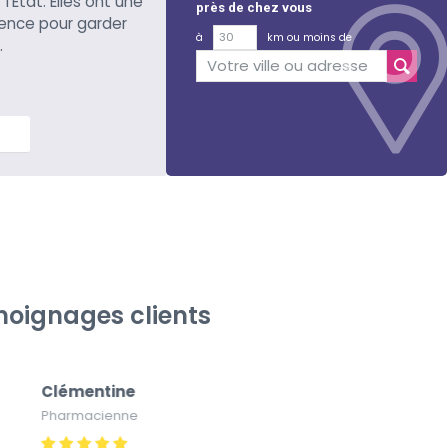
l’Etat. Elles ont une
près de chez vous
ience pour garder
à
km ou moins de
.
lus
oignages clients
Clémentine
Pa
Pharmacienne
Pap