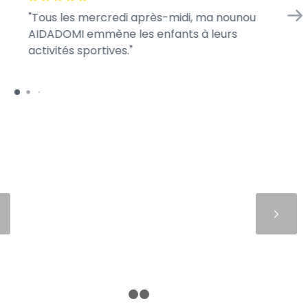
Tous les mercredi après-midi, ma nounou
En
AIDADOMI emmène les enfants à leurs
d’
activités sportives.
je 
Suivant
1
2
3