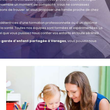
nt ensemble un moment de complicité. Vous ne connaissez
ons de trouver et vous proposer une famille proche de chez
 détentrices d’une formation professionnelle ou d’un diplôme
e la santé. Toutes nos équipes sont formées et expérimentées. La
el que vous puissiez nous confier vos enfants en toute sérénité.
e garde d’enfant partagée à Varages
, vous pouvez nous