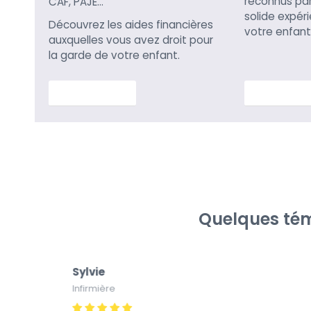
reconnus par 
CAF, PAJE…
solide expér
Découvrez les aides financières
votre enfant
auxquelles vous avez droit pour
la garde de votre enfant.
En savoir plus
En savoir p
Quelques tém
Sylvie
Infirmière