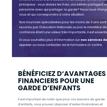
principaux : vous divisez les frais, vos bébés partage
personne avec qui partager la garde? Nous nous charge
vous et qui correspondra à votre situation.
Nos nourrices spécialisées pour les moins de 3 ans sont
reconnu par l’Education Nationale ou par le ministère d
confiance étant une valeur très importante, il est essenti
Si vous souhaitez plus d’information sur
nos services d
appeler ou nous contacter via le formulaire ci-contre.
BÉNÉFICIEZ D‘AVANTAGES
FINANCIERS POUR UNE
GARDE D’ENFANTS
Il est important de noter que pour vos besoins de garde
d’enfants, vous pouvez disposer d’aides financières et