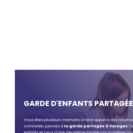
GARDE D'ENFANTS PARTAGÉE
Vous êtes plusieurs mamans à faire appel à des nourri
conviviale, pensez à
la garde partagée à Varages
! 
enfants et ceux d’une deuxième famille par la même no